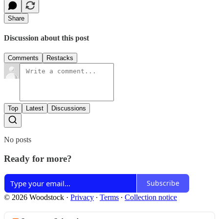
Share
Discussion about this post
Comments
Restacks
Top
Latest
Discussions
No posts
Ready for more?
Subscribe
© 2026 Woodstock
·
Privacy
∙
Terms
∙
Collection notice