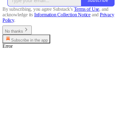
Subscribe
By subscribing, you agree Substack's
Terms of Use
, and
acknowledge its
Information Collection Notice
and
Privacy
Policy
.
No thanks
Subscribe in the app
Error