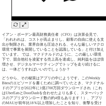
イアン・ボーデン最高財務責任者（CFO）は決算会見で、
「われわれは、コストが高止まりし、顧客の自由に使える支
出が制限され、業界自体も圧迫される、そんな厳しいマクロ
環境で事業を展開していることを認識している」と付け加え
ています。 では、マクドナルドのように、この厳しい環境
下で、競合他社を凌駕する売上高を達成し、純利益をほぼ倍
増させ、デジタルマーケティングでトップを走り続けるに
は、一体どうすればいいのでしょうか？
どうやら、その秘策はアプリの中にようです。このWeekly
Bitesのエピソードを書くために調べていたとき、マクドナル
ドのアプリが2022年に1億2700万回ダウンロードされ（これ
はUberEatsとDoorDashを合わせたよりも多く、スターバック
スのアプリダウンロード数の約4倍もあります！）、アプリ
のMAUが前年比18％以上増加したことを知り、衝撃を受け