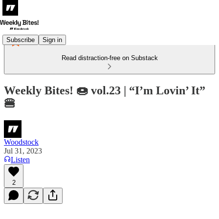
Subscribe
Sign in
Read distraction-free on Substack
Weekly Bites! 🍩 vol.23 | “I’m Lovin’ It”
🍔
Woodstock
Jul 31, 2023
Listen
2