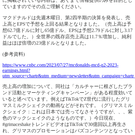
に掲載されている内容は、あくまで情報提供のみを目的とし
ていますのでその点ご理解ください。
マクドナルドは先週木曜日、第2四半期の決算を発表し、売
上高とEPSで予想を上回る結果となりました。（売上高は予
想62.7億ドルに対し65億ドル、EPSは予想2.79ドルに対し3.17
ドルでした。）全世界の既存店売上高は11.7％増加し、純利
益はほぼ倍増の23億ドルとなりました。
(参考資料)
https://www.cnbc.com/2023/07/27/mcdonalds-mcd-q2-2023-
earnings.html?
utm_source=chartr&utm_medium=newsletter&utm_campaign=chart
売上高の増加について、同社は「カルチャーに根ざしたブラ
ンド活動とマーケティングキャンペーン」がある程度効いて
いると述べています。例えばTikTokでZ世代に流行したグリ
マスミルクシェイクの動画などがそれです。（グリマスミル
クシェイク：これは日本では売ってなさそうですが、、、紫
色のマックシェイクのようなものです。）今日現在、
#grimaceshakeトレンドビデオはTikTokで30億回以上再生さ
れ、グリマスのプロモーションはバズコンテンツとなってい