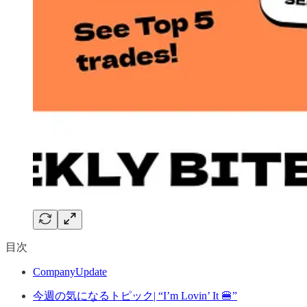
目次
CompanyUpdate
今週の気になるトピック| “I’m Lovin’ It 🍔”