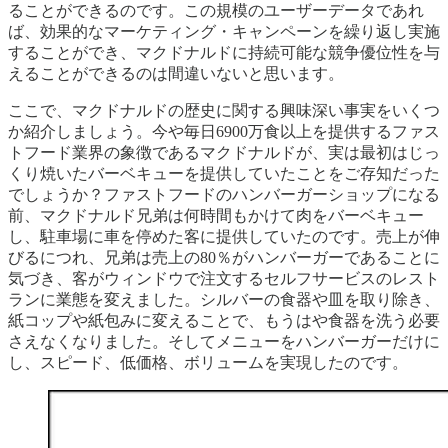
ることができるのです。この規模のユーザーデータであれ
ば、効果的なマーケティング・キャンペーンを繰り返し実施
することができ、マクドナルドに持続可能な競争優位性を与
えることができるのは間違いないと思います。
ここで、マクドナルドの歴史に関する興味深い事実をいくつ
か紹介しましょう。今や毎日6900万食以上を提供するファス
トフード業界の象徴であるマクドナルドが、実は最初はじっ
くり焼いたバーベキューを提供していたことをご存知だった
でしょうか？ファストフードのハンバーガーショップになる
前、マクドナルド兄弟は何時間もかけて肉をバーベキュー
し、駐車場に車を停めた客に提供していたのです。売上が伸
びるにつれ、兄弟は売上の80％がハンバーガーであることに
気づき、客がウィンドウで注文するセルフサービスのレスト
ランに業態を変えました。シルバーの食器や皿を取り除き、
紙コップや紙包みに変えることで、もうはや食器を洗う必要
さえなくなりました。そしてメニューをハンバーガーだけに
し、スピード、低価格、ボリュームを実現したのです。