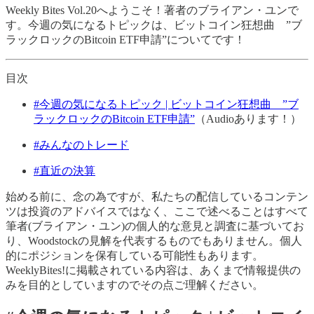
Weekly Bites Vol.20へようこそ！著者のブライアン・ユンで
す。今週の気になるトピックは、ビットコイン狂想曲 ”ブ
ラックロックのBitcoin ETF申請”についてです！
目次
#今週の気になるトピック | ビットコイン狂想曲 ”ブ
ラックロックのBitcoin ETF申請”
（Audioあります！）
#みんなのトレード
#直近の決算
始める前に、念の為ですが、私たちの配信しているコンテン
ツは投資のアドバイスではなく、ここで述べることはすべて
筆者(ブライアン・ユン)の個人的な意見と調査に基づいてお
り、Woodstockの見解を代表するものでもありません。個人
的にポジションを保有している可能性もあります。
WeeklyBites!に掲載されている内容は、あくまで情報提供の
みを目的としていますのでその点ご理解ください。