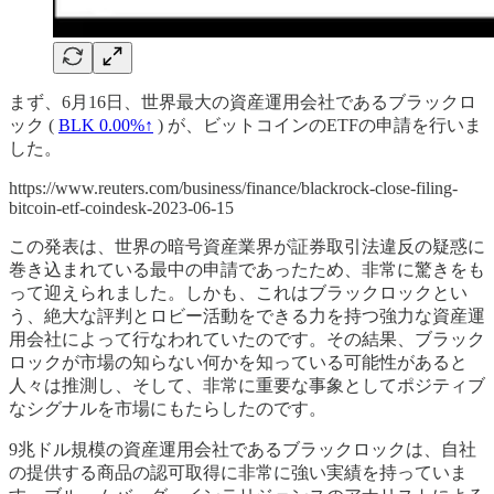
まず、6月16日、世界最大の資産運用会社であるブラックロ
ック (
BLK
0.00%↑
) が、ビットコインのETFの申請を行いま
した。
https://www.reuters.com/business/finance/blackrock-close-filing-
bitcoin-etf-coindesk-2023-06-15
この発表は、世界の暗号資産業界が証券取引法違反の疑惑に
巻き込まれている最中の申請であったため、非常に驚きをも
って迎えられました。しかも、これはブラックロックとい
う、絶大な評判とロビー活動をできる力を持つ強力な資産運
用会社によって行なわれていたのです。その結果、ブラック
ロックが市場の知らない何かを知っている可能性があると
人々は推測し、そして、非常に重要な事象としてポジティブ
なシグナルを市場にもたらしたのです。
9兆ドル規模の資産運用会社であるブラックロックは、自社
の提供する商品の認可取得に非常に強い実績を持っていま