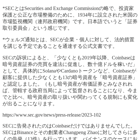
*SECとはSecurities and Exchange Commissionの略で、投資家
保護と公正な市場整備のために、1934年に設立された米国の
市場監視機関（連邦政府機関）です。日本語でいうと「証券
取引委員会」という感じです。
*ウェルズ通知とは、SECが企業・個人に対して、法的措置
を講じる予定であることを通達する公式文書です。
SECの訴状によると、「少なくとも2019年以降、Coinbaseは
暗号資産証券の売買を違法に促進し、数十億ドルを稼いだ」
として、具体的にSolanaやCardanoトークンなど、Coinbaseが
顧客に提供した少なくとも13の暗号資産を「暗号資産証券」
と認定しました。（もし暗号資産が有価証券とみなされれ
ば、管轄する政府当局によって監督されることになり、今ま
でと比べ、暗号資産の取り扱いや関わってくる規制にも変化
が出ることになります。
https://www.sec.gov/news/press-release/2023-102
SECに告発されたのはCoinbaseだけではありませんでした。
SECはBinanceとその創業者Changpeng Zhaoに対してさらに多
くの告発（13件）を行っています。バイナンスのケースにお