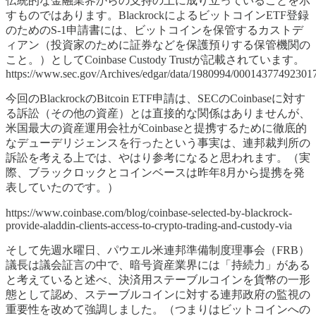
伝統的な金融業界からの支持の上に成り立っていることを示
すものではあります。BlackrockによるビットコインETF登録
のためのS-1申請書には、ビットコインを保管するカストデ
ィアン（投資家のために証券などを保護預りする保管機関の
こと。）としてCoinbase Custody Trustが記載されています。
https://www.sec.gov/Archives/edgar/data/1980994/00014377492301
今回のBlackrockのBitcoin ETF申請は、SECのCoinbaseに対す
る訴訟（その他の資産）とは直接的な関係はありませんが、
米国最大の資産運用会社がCoinbaseと提携するために徹底的
なデューデリジェンスを行ったという事実は、連邦裁判所の
訴訟を考える上では、やはり参考になると思われます。（実
際、ブラックロックとコインベースは昨年8月から提携を発
表していたのです。）
https://www.coinbase.com/blog/coinbase-selected-by-blackrock-
provide-aladdin-clients-access-to-crypto-trading-and-custody-via
そして先週水曜日、パウエル米連邦準備制度理事会（FRB）
議長は議会証言の中で、暗号資産業界には「持続力」がある
と考えていると述べ、決済用ステーブルコインを貨幣の一形
態として認め、ステーブルコインに対する連邦政府の監視の
重要性を改めて強調しました。（つまりはビットコインへの