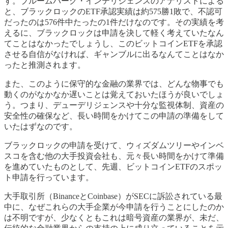
す。ブルームバーグ・インテリジェンスのアナリストによる
と、ブラックロックのETF承認実績は約575勝1敗で、不認可
だったのは576件中たったの1件だけなのです。その実績を考
えるに、ブラックロックは申請を決して軽く考えていたなん
てことはなかったでしょうし、このビットコインETFを承認
させる自信がなければ、ギャンブルに出るなんてことはなか
ったと推測されます。
また、このように保守的な金融の業界では、どんな物事でも
動くのがなかなか遅いことは覚えておいたほうが良いでしょ
う。つまり、デューデリジェンスや十分な監視体制、資産の
安全性の確保など、長い時間をかけてこの申請の準備をして
いたはずなのです。
ブラックロックの申請を受けて、ウィズダムツリーやインベ
スコを含む他の大手投資会社も、元々長い時間をかけて準備
を進めていたものとして、先週、ビットコインETFのスポッ
ト申請を行っています。
大手取引所（BinanceとCoinbase）がSECに訴訟されている最
中に、なぜこれらの大手企業が今申請を行うことにしたのか
は不明ですが、少なくともこれは暗号資産の業界が、未だ、