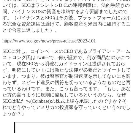
いては、SECはワシントンD.C.の連邦判事に、法的手続きの
間、バイナンスUSの資産を凍結するよう要請までしたので
す。（バイナンスとSECはその後、プラットフォームにおけ
る完全な資産凍結は避けて、顧客資産を米国内に維持するこ
とで合意に達しました）。
https://www.sec.gov/news/press-release/2023-101
SECに対し、コインベースのCEOであるブライアン・アーム
ストロング氏はTwitterで、何が証券で、何が商品なのかにつ
いて、現在SECから明確なガイドラインは提供されておら
ず、明確にしていくには新たな法律が必要だとツイートして
います。つまり、彼は警察官が制限速度を示してないにも関
わらず、スピード違反の切符を切っているようなものだと言
っているわけです。また、こうも言ってます。「もし、あな
た方の言うように規則に違反しているというのなら、なぜ
SECは私たち(Coinbase)の株式上場を承認したのですか？そ
れでどうやってアメリカの投資家を守っていくというのでし
ょうか？」