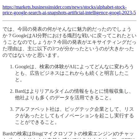
https://markets.businessinsider.com/news/stocks/alphabet-stock-
price-google-search-ai-snapshots-artificial-intelligence-googl-2023-5
では、今回の発表の何がそんなに魅力的だったのでしょう
か？GoogleはAI分野における熾烈な戦いに戻ってこれたとい
うことなのでしょうか？今回の発表がエキサイティングだっ
た理由は、主に以下の3つが分かったというのが大きかった
のではないかと思います。
Googleは、検索の体験がAIによってどんなに変わろう
とも、広告ビジネスはこれからも続くと明言したこ
と。
Bardはよりリアルタイムの情報をもとに情報収集し、
他社よりも多くのデータを活用できること。
アルファベット社は、ビッグテック企業として、リス
クがあったとしてもイノベーションを起こし実行する
ことができること。
Bardの検索はBing(マイクロソフトの検索エンジン)のチャッ