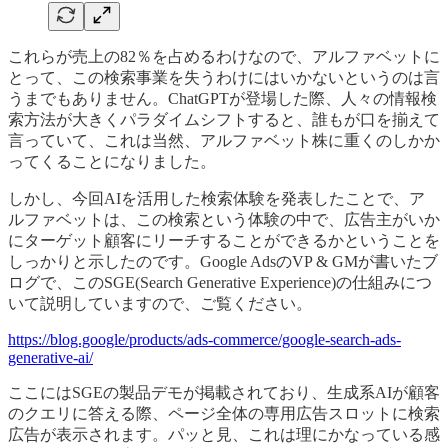
これらが売上の82％を占めるわけなので、アルファベットに
とって、この検索事業を失うわけにはいかないというのは言
うまでもありません。ChatGPTが登場した際、人々の情報検
索方法が大きくパラダイムシフトすると、誰もが口を揃えて
言っていて、これは当然、アルファベット株に重くのしかか
ってくることになりました。
しかし、今回AIを活用した検索体験を発表したことで、ア
ルファベットは、この検索という体験の中で、広告主がいか
にターゲット顧客にリーチすることができるかということを
しっかりと示したのです。Google AdsのVP & GMが書いたブ
ログで、このSGE(Search Generative Experience)の仕組みにつ
いて説明していますので、ご覧ください。
https://blog.google/products/ads-commerce/google-search-ads-
generative-ai/
ここにはSGEの製品デモが掲載されており、生成系AIが顧客
のクエリに答える際、ページ全体の専用広告スロットに検索
広告が表示されます。パッと見、これは理にかなっている感