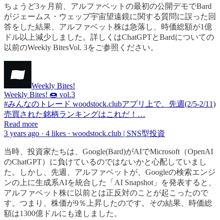
ちょうど3ヶ月前、アルファベットの最初の公開デモでBard
がジェームス・ウェッブ宇宙望遠鏡に関する質問に誤った回
答をした結果、アルファベット株は急落し、時価総額が1億
ドル以上減少しました。詳しくはChatGPTとBardについての
以前のWeekly BitesVol. 3をご参照ください。
Weekly Bites!
Weekly Bites! 🍩 vol.3
#みんなのトレード woodstock.clubアプリ上で、先週(2/5-2/11)
売買された銘柄ランキングはこれだ！…
Read more
3 years ago · 4 likes · woodstock.club | SNS型投資
当時、投資家たちは、Google(Bard)がAIでMicrosoft（OpenAI
のChatGPT）に負けているのではないかと心配していまし
た。しかし、先週、アルファベットが、Googleの検索エンジ
ンの上に生成系AIを統合した「AI Snapshot」を発表すると、
アルファベット株に以前とは正反対のことが起こったので
す。つまり、株価が9％上昇したのです。その結果、時価総
額は1300億ドルにも達しました。