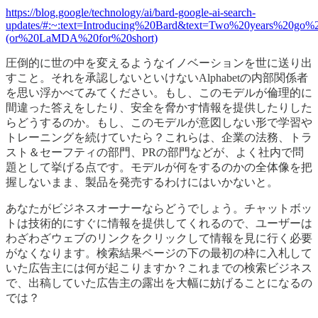
https://blog.google/technology/ai/bard-google-ai-search-
updates/#:~:text=Introducing%20Bard&text=Two%20years%20go%
(or%20LaMDA%20for%20short)
圧倒的に世の中を変えるようなイノベーションを世に送り出
すこと。それを承認しないといけないAlphabetの内部関係者
を思い浮かべてみてください。もし、このモデルが倫理的に
間違った答えをしたり、安全を脅かす情報を提供したりした
らどうするのか。もし、このモデルが意図しない形で学習や
トレーニングを続けていたら？これらは、企業の法務、トラ
スト＆セーフティの部門、PRの部門などが、よく社内で問
題として挙げる点です。モデルが何をするのかの全体像を把
握しないまま、製品を発売するわけにはいかないと。
あなたがビジネスオーナーならどうでしょう。チャットボッ
トは技術的にすぐに情報を提供してくれるので、ユーザーは
わざわざウェブのリンクをクリックして情報を見に行く必要
がなくなります。検索結果ページの下の最初の枠に入札して
いた広告主には何が起こりますか？これまでの検索ビジネス
で、出稿していた広告主の露出を大幅に妨げることになるの
では？