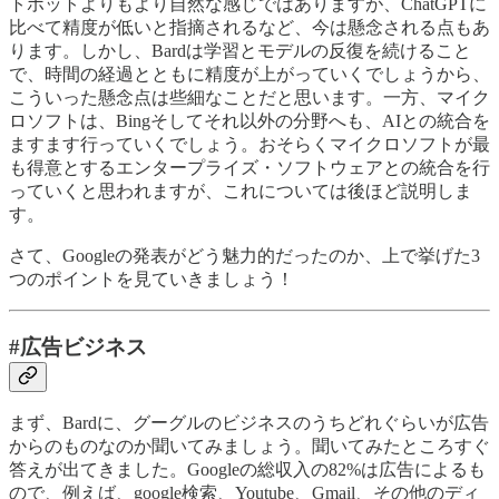
トボットよりもより自然な感じではありますが、ChatGPTに
比べて精度が低いと指摘されるなど、今は懸念される点もあ
ります。しかし、Bardは学習とモデルの反復を続けること
で、時間の経過とともに精度が上がっていくでしょうから、
こういった懸念点は些細なことだと思います。一方、マイク
ロソフトは、Bingそしてそれ以外の分野へも、AIとの統合を
ますます行っていくでしょう。おそらくマイクロソフトが最
も得意とするエンタープライズ・ソフトウェアとの統合を行
っていくと思われますが、これについては後ほど説明しま
す。
さて、Googleの発表がどう魅力的だったのか、上で挙げた3
つのポイントを見ていきましょう！
#広告ビジネス
まず、Bardに、グーグルのビジネスのうちどれぐらいが広告
からのものなのか聞いてみましょう。聞いてみたところすぐ
答えが出てきました。Googleの総収入の82%は広告によるも
ので、例えば、google検索、Youtube、Gmail、その他のディ