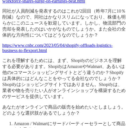
workforce-shares-surge-on-earnings-beat.html
同社が人員削減を発表するのはこれが2回目（昨年7月に10％
削減）なので、同社はかなりスリムになっており、株価も明
らかにこのニュースを歓迎しています。しかし、物流部門の
売却を発表したのはいかがなものでしょうか。また会社の全
体的な方向性についてはどうなのでしょうか？
https://www.cnbc.com/2023/05/04/shopify-offloads-logistics-
business-to-flexport.html
これを理解するためには、まず、Shopifyのビジネスを理解
する必要があります。ShopifyはAmazonやWalmart、あるいは
他のeコマースショッピングサイトとどう違うのか？Shopify
は具体的にはどんなことをやってる会社なのでしょうか？
Shopifyはショッピングサイトではありません。Shopifyは、
業者や物を売りたい人がオンラインショップを構築するため
のサービスを提供しています。
あなたがオンラインで商品の販売を始めたいとしましょう。
どのような選択肢があるでしょうか？
Amazon / Walmartにサードパーティーセラーとして商品