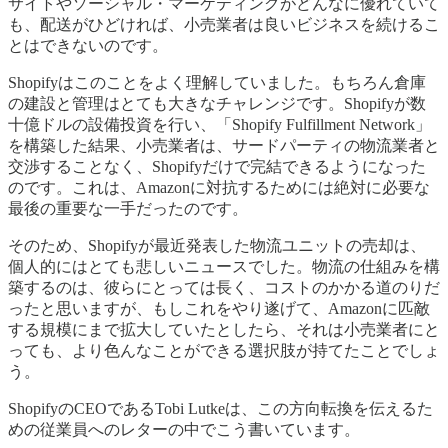
サイトやソーシャル・マーケティングがどんなに優れていて
も、配送がひどければ、小売業者は良いビジネスを続けるこ
とはできないのです。
Shopifyはこのことをよく理解していました。もちろん倉庫
の建設と管理はとても大きなチャレンジです。Shopifyが数
十億ドルの設備投資を行い、「Shopify Fulfillment Network」
を構築した結果、小売業者は、サードパーティの物流業者と
交渉することなく、Shopifyだけで完結できるようになった
のです。これは、Amazonに対抗するためには絶対に必要な
最後の重要な一手だったのです。
そのため、Shopifyが最近発表した物流ユニットの売却は、
個人的にはとても悲しいニュースでした。物流の仕組みを構
築するのは、彼らにとっては長く、コストのかかる道のりだ
ったと思いますが、もしこれをやり遂げて、Amazonに匹敵
する規模にまで拡大していたとしたら、それは小売業者にと
っても、より色んなことができる選択肢が持てたことでしょ
う。
ShopifyのCEOであるTobi Lutkeは、この方向転換を伝えるた
めの従業員へのレターの中でこう書いています。