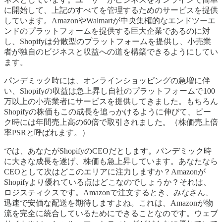
に開始して、上記のすべてを管理するためのサービスを提供
しています。AmazonやWalmartが中央集権的なエンドツーエ
ンドのプラットフォームを提供する巨大企業であるのに対
し、Shopifyは分散型のプラットフォームを提供し、小売業
者が独自のビジネスと収益への道を構築できるようにしてい
ます。
パンデミック時には、オンラインショッピングの急増に伴
い、Shopifyの収益は急上昇し自社のプラットフォームで100
万以上の小売業者にサービスを提供してきました。もちろん
Shopifyの株価もこの成長を追っかけるように伸びて、ピー
ク時には年間売上高の60倍で取引されました。（株価売上倍
率PSRと呼ばれます。）
では、あなたがShopifyのCEOだとします。パンデミック時
に大きな成長を遂げ、株価も急上昇しています。あなたなら
CEOとして次はどこのエリアに注力しますか？Amazonが
Shopifyより優れている点はどこなのでしょうか？それは、
ロジスティクスです。Amazonで注文するとき、みなさん、
迅速で安価な配送を期待しますよね。これは、Amazonが物
流を完全に統合しているためにできることなのです。ウェブ