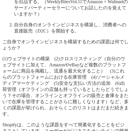
を出品する。（WeeklyBitesVol.11でAmazon + Walmartの
サードパーティーセラーについてお話したのを覚えて
いますか？）
自分自身のオンラインビジネスを構築し、消費者への
直接販売（D2C）を開始する。
ご自身でオンラインビジネスを構築するための課題は何でし
ょうか？
(1)ウェブサイトの構築 (2)クロスリスティング（自分のウ
ェブサイトに加えて、AmazonやeBayなど複数のプラットフ
ォームに商品を掲載し、流通を最大化すること） (3)これ
らのプラットフォームにおける在庫管理 (4)ソーシャルメ
ディアマーケティング (5)安全な支払い方法の追加 (6)出
荷管理（オフラインの店舗も持っているとしたらどうでしょ
う？その場合、オンラインとオフラインの販売と倉庫をまた
いで在庫を管理することがさらに難しくなります）など、多
くの課題が挙げられ、おそらくこのリストはまだまだ続きま
す。
Shopifyは、このような課題をすべて簡素化することをビジ
ネスとしています。ユーザーがビジネスをオンラインで簡単