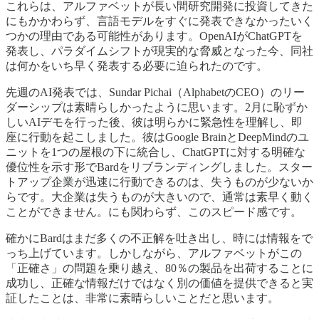
これらは、アルファベットが長い間研究開発に投資してきた
にもかかわらず、言語モデルをすぐに発表できなかったいく
つかの理由である可能性があります。OpenAIがChatGPTを
発表し、パラダイムシフトが現実的な脅威となった今、同社
は何かをいち早く発表する必要に迫られたのです。
先週のAI発表では、Sundar Pichai（AlphabetのCEO）のリー
ダーシップは素晴らしかったように思います。2月に恥ずか
しいAIデモを行った後、彼は明らかに緊急性を理解し、即
座に行動を起こしました。彼はGoogle BrainとDeepMindのユ
ニットを1つの屋根の下に統合し、ChatGPTに対する明確な
優位性を示す形でBardをリブランディングしました。スター
トアップ企業が迅速に行動できるのは、失うものが少ないか
らです。大企業は失うものが大きいので、通常は素早く動く
ことができません。にも関わらず、このスピード感です。
確かにBardはまだ多くの不正解を吐き出し、時には情報をで
っち上げています。しかしながら、アルファベットがこの
「正確さ」の問題を乗り越え、80％の製品を出荷することに
成功し、正確な情報だけではなく別の価値を提供できると実
証したことは、非常に素晴らしいことだと思います。