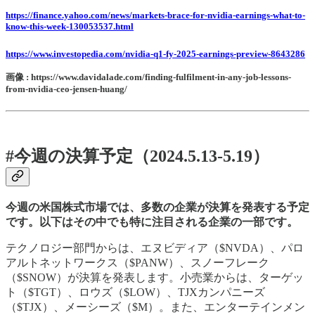
https://finance.yahoo.com/news/markets-brace-for-nvidia-earnings-what-to-
know-this-week-130053537.html
https://www.investopedia.com/nvidia-q1-fy-2025-earnings-preview-8643286
画像 : https://www.davidalade.com/finding-fulfilment-in-any-job-lessons-
from-nvidia-ceo-jensen-huang/
#今週の決算予定（2024.5.13-5.19）
今週の米国株式市場では、多数の企業が決算を発表する予定
です。以下はその中でも特に注目される企業の一部です。
テクノロジー部門からは、エヌビディア（$NVDA）、パロ
アルトネットワークス（$PANW）、スノーフレーク
（$SNOW）が決算を発表します。小売業からは、ターゲッ
ト（$TGT）、ロウズ（$LOW）、TJXカンパニーズ
（$TJX）、メーシーズ（$M）。また、エンターテインメン