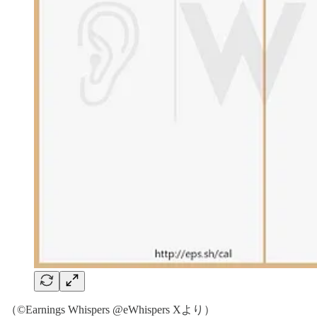
（©️Earnings Whispers @eWhispers Xより）