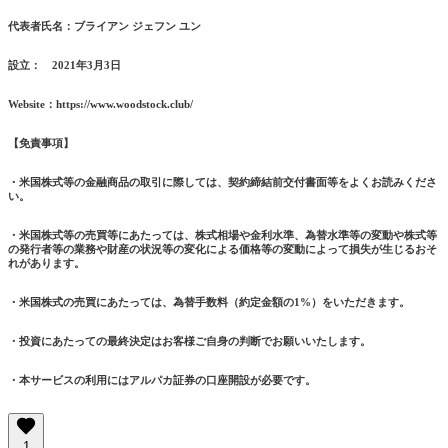
代表者氏名：ブライアン ジェフン ユン
設立： 2021年3月3日
Website：https://www.woodstock.club/
【免責事項】
・米国株式等の金融商品の取引に際しては、契約締結前交付書面等をよくお読みくださ
い。
・米国株式等の売買等にあたっては、株式相場や金利水準、為替水準等の変動や株式等
の発行者等の業務や財産の状況等の変化による価格等の変動によって損失が生じるおそ
れがあります。
・米国株式の売買にあたっては、為替手数料（約定金額の1%）をいただきます。
・投資にあたっての最終決定はお客様ご自身の判断でお願いいたします。
・本サービスの利用にはアルパカ証券の口座開設が必要です。
1