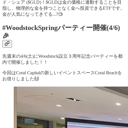
ド・シェア ($GLD)！$GLDは金の価格に連動することを目
指し、物理的な金を持つことなく金へ投資できるETFです。
金が人気になってきてる...?🧐
#WoodstockSpringパーティー開催(4/6)
🎉
先週末の4/6(土)にWoodstock設立３周年記念パーティーを都
内で開催しました！！
今回はCoral Capitalの新しいイベントスペースCoral Beachを
お借りしました🙌