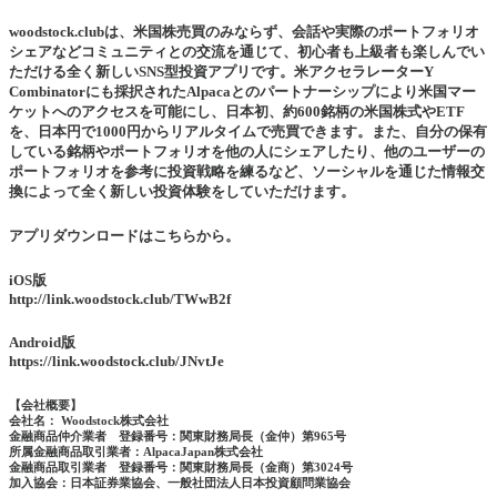
woodstock.clubは、米国株売買のみならず、会話や実際のポートフォリオ
シェアなどコミュニティとの交流を通じて、初心者も上級者も楽しんでい
ただける全く新しいSNS型投資アプリです。米アクセラレーターY
Combinatorにも採択されたAlpacaとのパートナーシップにより米国マー
ケットへのアクセスを可能にし、日本初、約600銘柄の米国株式やETF
を、日本円で1000円からリアルタイムで売買できます。また、自分の保有
している銘柄やポートフォリオを他の人にシェアしたり、他のユーザーの
ポートフォリオを参考に投資戦略を練るなど、ソーシャルを通じた情報交
換によって全く新しい投資体験をしていただけます。
アプリダウンロードはこちらから。
iOS版
http://link.woodstock.club/TWwB2f
Android版
https://link.woodstock.club/JNvtJe
【会社概要】
会社名： Woodstock株式会社
金融商品仲介業者 登録番号：関東財務局長（金仲）第965号
所属金融商品取引業者：AlpacaJapan株式会社
金融商品取引業者 登録番号：関東財務局長（金商）第3024号
加入協会：日本証券業協会、一般社団法人日本投資顧問業協会