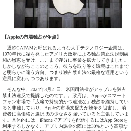
【Appleの市場独占が争点】
通称GAFAMと呼ばれるような大手テクノロジー企業は、
1970年代に端を発したアメリカ政府による独占禁止法規制緩
和の恩恵を受け、ここまで存分に事業を拡大してきました。
しかしながらここのところ、彼らを取り巻く環境はこれまで
と明らかに違う方向、つまり独占禁止法の厳格な適用という
逆風に変わりつつあります。
そんな中、2024年3月21日、米国司法省がアップルを独占
禁止法違反で提訴したのです。。政府は、Appleがスマート
フォン市場で「広範で持続的かつ違法な」独占を維持してい
ると非難しており、Appleの市場支配力が競争を阻害し、消
費者に高価格と選択肢の少なさを強いていると主張していま
す。具体的には、iPhoneでアプリを配信するにはApp Storeを
利用するしかなく、アプリ内課金の際には30%という高額な