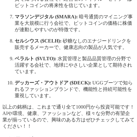
ビットコインの将来性を信じています。
マラソンデジタル ($MARA):
暗号通貨のマイニング事
業を大規模に行う会社で、ビットコインの価格に株価
が連動しやすいのが特徴です。
セルシウス ($CELH):
砂糖なしのエナジードリンクを
販売するメーカーで、健康志向の製品が人気です。
ベラルト ($VLTO):
水質管理と製品品質管理の分野で
活躍する会社で、地球にやさしい企業として期待され
ています。
デッカーズ・アウトドア ($DECK):
UGGブーツで知ら
れるファッションブランドで、機能性と持続可能性を
重視しています。
以上の銘柄は、これまで通り全て1000円から投資可能です！
AIや環境、健康、ファッションなど、様々な分野の有望企
業が揃っているので、興味のある方はぜひチェックしてみて
ください！！