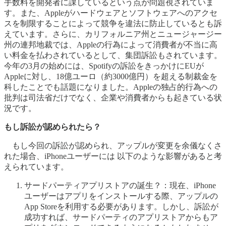
手数料を開発者に課しているという点が問題視されていま
す。また、Appleがハードウェアとソフトウェアへのアクセ
スを制限することによって競争を違法に防止しているとも訴
えています。さらに、カリフォルニア州とニュージャージー
州の連邦地裁では、Appleの行為によって消費者が不当に高
い料金を払わされているとして、集団訴訟もされています。
今年の3月の始めには、Spotifyの訴訟をきっかけにEUが
Appleに対し、18億ユーロ（約3000億円）を超える制裁金を
科したことでも話題になりました。Appleの独占的行為への
批判は司法省だけでなく、企業や消費者からも起きている状
況です。
もし訴訟が認められたら？
もし今回の訴訟が認められ、アップルが変更を余儀なくさ
れた場合、iPhoneユーザーには 以下のような影響があると考
えられています。
サードパーティアプリストアの誕生？：現在、iPhone
ユーザーはアプリをインストールする際、アップルの
App Storeを利用する必要があります。しかし、訴訟が
成功すれば、サードパーティのアプリストアからもア