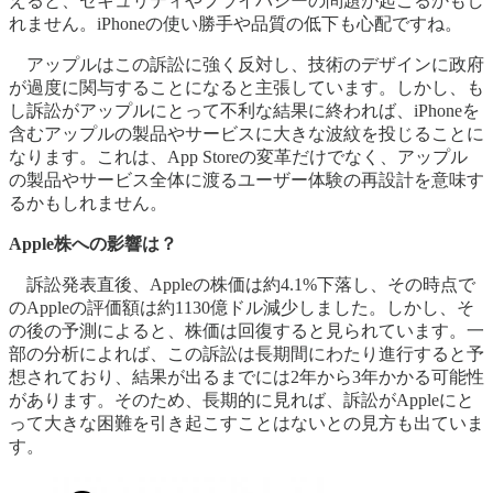
えると、セキュリティやプライバシーの問題が起こるかもし
れません。iPhoneの使い勝手や品質の低下も心配ですね。
アップルはこの訴訟に強く反対し、技術のデザインに政府
が過度に関与することになると主張しています。しかし、も
し訴訟がアップルにとって不利な結果に終われば、iPhoneを
含むアップルの製品やサービスに大きな波紋を投じることに
なります。これは、App Storeの変革だけでなく、アップル
の製品やサービス全体に渡るユーザー体験の再設計を意味す
るかもしれません。
Apple株への影響は？
訴訟発表直後、Appleの株価は約4.1%下落し、その時点で
のAppleの評価額は約1130億ドル減少しました。しかし、そ
の後の予測によると、株価は回復すると見られています。一
部の分析によれば、この訴訟は長期間にわたり進行すると予
想されており、結果が出るまでには2年から3年かかる可能性
があります。そのため、長期的に見れば、訴訟がAppleにと
って大きな困難を引き起こすことはないとの見方も出ていま
す。