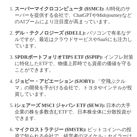
スーパーマイクロコンピュータ ($SMCI):
AI特化のサ
ーバーを提供する会社で、ChatGPTやMidojourneyなど
のAIブームにより注目度が高まっています。
デル・テクノロジーズ ($DELL):
パソコンで有名なデ
ルですが、最近はクラウドサービスやSaaSにも注力し
ています。
SPDRポートフォリオTIPS ETF ($SPIP):
インフレ対策
に特化したETFで、物価上昇時でも資産の価値を守る
ことができます。
ジョビー・アビエーション ($JOBY):
「空飛ぶクル
マ」の開発を手がける会社で、トヨタやインテルが投
資しています。
iシェアーズ MSCI ジャパン ETF ($EWJ):
日本の大手
企業の株を多数含むETFで、日本株全体に分散投資が
できます.
マイクロストラテジー ($MSTR):
ビットコインへの投
資で知られる会社で、経営者のマイケル・セイラーは