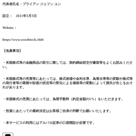
代表者氏名：ブライアン ジェフン ユン
設立： 2021年3月3日
Website：
https://www.woodstock.club/
【免責事項】
・米国株式等の金融商品の取引に際しては、契約締結前交付書面等をよくお読みくださ
い。
・米国株式等の売買等にあたっては、株式相場や金利水準、為替水準等の変動や株式等
の発行者等の業務や財産の状況等の変化による価格等の変動によって損失が生じるおそ
れがあります。
・米国株式の売買にあたっては、為替手数料（約定金額の1%）をいただきます。
・投資にあたっての最終決定はお客様ご自身の判断でお願いいたします。
・本サービスの利用にはアルパカ証券の口座開設が必要です。