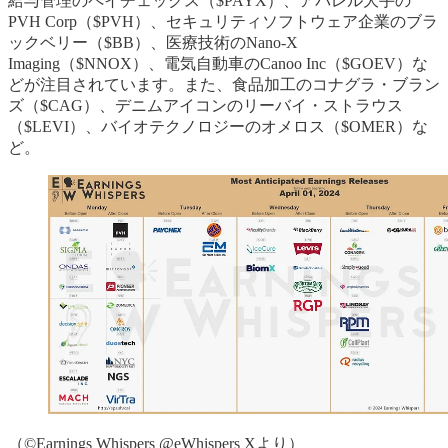
給与管理のペイチェックス（$PAYX）、アパレル大手の
PVH Corp（$PVH）、セキュリティソフトウェア企業のブラ
ックベリー（$BB）、医療技術のNano-X
Imaging（$NNOX）、電気自動車のCanoo Inc（$GOEV）な
どが注目されています。また、食品加工のコナグラ・ブラン
ズ（$CAG）、デニムアイコンのリーバイ・ストラウス
（$LEVI）、バイオテクノロジーのオメロス（$OMER）な
ど。
（©️Earnings Whispers @eWhispers Xより）