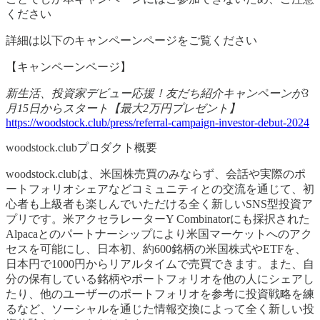
ください
詳細は以下のキャンペーンページをご覧ください
【キャンペーンページ】
新生活、投資家デビュー応援！友だち紹介キャンペーンが3
月15日からスタート【最大2万円プレゼント】
https://woodstock.club/press/referral-campaign-investor-debut-2024
woodstock.clubプロダクト概要
woodstock.clubは、米国株売買のみならず、会話や実際のポ
ートフォリオシェアなどコミュニティとの交流を通じて、初
心者も上級者も楽しんでいただける全く新しいSNS型投資ア
プリです。米アクセラレーターY Combinatorにも採択された
Alpacaとのパートナーシップにより米国マーケットへのアク
セスを可能にし、日本初、約600銘柄の米国株式やETFを、
日本円で1000円からリアルタイムで売買できます。また、自
分の保有している銘柄やポートフォリオを他の人にシェアし
たり、他のユーザーのポートフォリオを参考に投資戦略を練
るなど、ソーシャルを通じた情報交換によって全く新しい投