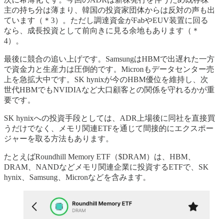
主の持ち分は薄まり、韓国の投資家団体からは反対の声も出
ています（＊3）。ただし調達資金がFabやEUV装置に回る
なら、成長投資として前向きに見る余地もあります（＊
4）。
最後に競合の追い上げです。SamsungはHBMで出遅れた一方
で資金力と生産力は圧倒的です。Micronもデータセンター売
上を急拡大中です。SK hynixが今のHBM優位を維持し、次
世代HBMでもNVIDIAなど大口顧客との関係を守れるかが重
要です。
SK hynixへの投資手段としては、ADR上場後に同社を直接買
うだけでなく、メモリ関連ETFを通じて間接的にエクスポー
ジャーを取る方法もあります。
たとえばRoundhill Memory ETF（$DRAM）は、HBM、
DRAM、NANDなどメモリ関連企業に投資するETFで、SK
hynix、Samsung、Micronなどを含みます。