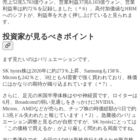
売上52兆5,763億ウォン、営業利益37兆6,103億ウォン、営業
利益率は約72％を記録しました（＊6）。高付加価値なHBM
へのシフトが、利益率を大きく押し上げていると見られま
す。
投資家が見るべきポイント
まず見たいのはバリュエーションです。
SK hynix株は2026年に約273％上昇、Samsungも158％、
Micronも242％と、3社ともAI需要で強く買われており、株価
にはかなりの期待が織り込まれています（＊7）。
さらに、足元の米国半導体株はやや神経質です。ロイターは
6月、Broadcomの弱い見通しをきっかけにNVIDIA、
Micron、AMDなどが売られ、チップ株の時価総額が1日で約
1.3兆ドル失われたと報じています（＊2）。急騰後のバリュ
エーション調整と見るのが自然ですが、SK hynixにとっては
「この価格で買えるか」がより厳しく問われる局面ですね。
次に希薄化です。今回のADRは新株発行を伴うため既存株