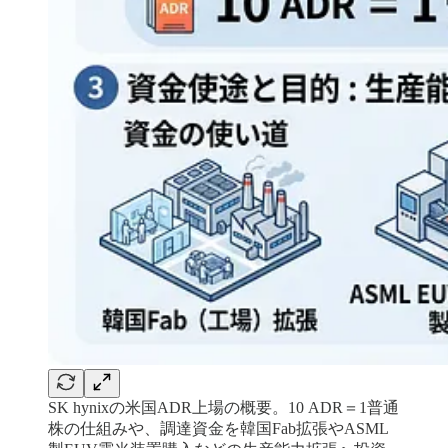
SK hynixの米国ADR上場の概要。10 ADR＝1普通
株の仕組みや、調達資金を韓国Fab拡張やASML