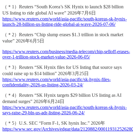
（＊1）Reuters “South Korea’s SK Hynix to launch $28 billion
US listing to ride global AI wave” 2026年7月6日
https://www.reuters.com/world/asia-pacific/south-koreas-sk-hynix-
launch-28-billion-us-listing-ride-global-ai-wave-2026-07-06/
（＊2）Reuters “Chip slump erases $1.3 trillion in stock market
value” 2026年6月5日
https://www.reuters.com/business/media-telecom/chip-selloff-erases-
over-1-trillion-stock-market-value-2026-06-05/
（＊3）Reuters “SK Hynix files for US listing that source says
could raise up to $14 billion” 2026年3月25日
https://www.reuters.com/world/asia-pacific/sk-hynix-files-
confidentiality-2026-us-listing-2026-03-24/
（＊4）Reuters “SK Hynix targets $29 billion US listing as AI
demand surges” 2026年6月24日
https://www.reuters.com/world/asia-pacific/south-koreas-sk-hynix-
says-raise-29-bln-us-adr-listing-2026-06-24/
（＊5）U.S. SEC “Form F-1, SK hynix Inc.” 2026年
https://www.sec.gov/Archives/edgar/data/2120882/00011931252628