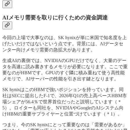
AIメモリ需要を取りに行くための資金調達
今回の上場で大事なのは、SK hynixが単に米国で知名度を上
げたいだけではないという点です。背景には、AIデータセ
ンター向けメモリ需要の急拡大があります。
生成AIの裏側では、NVIDIAのGPUだけでなく、大量のデー
タを高速に読み書きするメモリが必要になります。ここで重
要なのがHBMです。GPUのすぐ隣に積み重ねて使う高性能
メモリで、AIサーバーの性能を引き出す鍵となります。
SK hynixはこのHBMで強いポジションを持っています。同
社はSECに提出したF-1で、2026年Q1の売上高ベースHBM市
場シェアが56.4％で世界首位だったと説明しています（＊
5）。ロイターも同社を、NVIDIAやGoogleのAIシステム向
けHBMの重要サプライヤーと位置づけています（＊1）。
つまり、今のSK hynixにとって重要なのは「需要があるか」