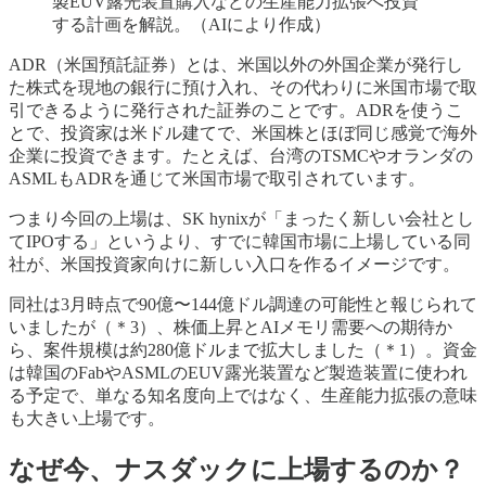
製EUV露光装置購入などの生産能力拡張へ投資
する計画を解説。（AIにより作成）
ADR（米国預託証券）とは、米国以外の外国企業が発行し
た株式を現地の銀行に預け入れ、その代わりに米国市場で取
引できるように発行された証券のことです。ADRを使うこ
とで、投資家は米ドル建てで、米国株とほぼ同じ感覚で海外
企業に投資できます。たとえば、台湾のTSMCやオランダの
ASMLもADRを通じて米国市場で取引されています。
つまり今回の上場は、SK hynixが「まったく新しい会社とし
てIPOする」というより、すでに韓国市場に上場している同
社が、米国投資家向けに新しい入口を作るイメージです。
同社は3月時点で90億〜144億ドル調達の可能性と報じられて
いましたが（＊3）、株価上昇とAIメモリ需要への期待か
ら、案件規模は約280億ドルまで拡大しました（＊1）。資金
は韓国のFabやASMLのEUV露光装置など製造装置に使われ
る予定で、単なる知名度向上ではなく、生産能力拡張の意味
も大きい上場です。
なぜ今、ナスダックに上場するのか？