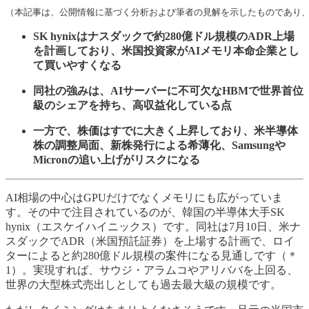
（本記事は、公開情報に基づく分析および筆者の見解を示したものであり
SK hynixはナスダックで約280億ドル規模のADR上場
を計画しており、米国投資家がAIメモリ本命企業とし
て買いやすくなる
同社の強みは、AIサーバーに不可欠なHBMで世界首位
級のシェアを持ち、高収益化している点
一方で、株価はすでに大きく上昇しており、米半導体
株の調整局面、新株発行による希薄化、Samsungや
Micronの追い上げがリスクになる
AI相場の中心はGPUだけでなくメモリにも広がっていま
す。その中で注目されているのが、韓国の半導体大手SK
hynix（エスケイハイニックス）です。同社は7月10日、米ナ
スダックでADR（米国預託証券）を上場する計画で、ロイ
ターによると約280億ドル規模の案件になる見通しです（＊
1）。実現すれば、サウジ・アラムコやアリババを上回る、
世界の大型株式売出しとしても過去最大級の規模です。