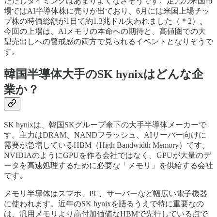
ただしタイミングはあまりよくなさそうです。足元の米国市
場ではAI半導体株に売りが出ており、6月には米国上場チッ
プ株の時価総額が1日で約1.3兆ドル失われました（＊2）。
今回の上場は、AIメモリの本命への期待と、高値圏での大
型売出しへの警戒感の両方で見られるイベントとなりそうで
す。
韓国半導体大手のSK hynixはどんな企
業か？
SK hynixは、韓国SKグループ傘下の大手半導体メーカーで
す。主力はDRAM、NANDフラッシュ、AIサーバー向けに
需要が急増しているHBM（High Bandwidth Memory）です。
NVIDIAのようにGPUを作る会社ではなく、GPUが大量のデ
ータを高速処理するために必要な「メモリ」を供給する会社
です。
メモリ半導体はスマホ、PC、サーバーなど幅広い電子機器
に使われます。近年のSK hynixを語るうえで特に重要なの
は、汎用メモリより高付加価値なHBMで先行している点で