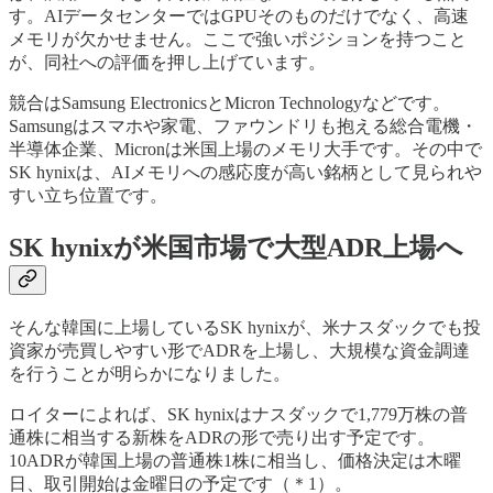
す。AIデータセンターではGPUそのものだけでなく、高速
メモリが欠かせません。ここで強いポジションを持つこと
が、同社への評価を押し上げています。
競合はSamsung ElectronicsとMicron Technologyなどです。
Samsungはスマホや家電、ファウンドリも抱える総合電機・
半導体企業、Micronは米国上場のメモリ大手です。その中で
SK hynixは、AIメモリへの感応度が高い銘柄として見られや
すい立ち位置です。
SK hynixが米国市場で大型ADR上場へ
そんな韓国に上場しているSK hynixが、米ナスダックでも投
資家が売買しやすい形でADRを上場し、大規模な資金調達
を行うことが明らかになりました。
ロイターによれば、SK hynixはナスダックで1,779万株の普
通株に相当する新株をADRの形で売り出す予定です。
10ADRが韓国上場の普通株1株に相当し、価格決定は木曜
日、取引開始は金曜日の予定です（＊1）。