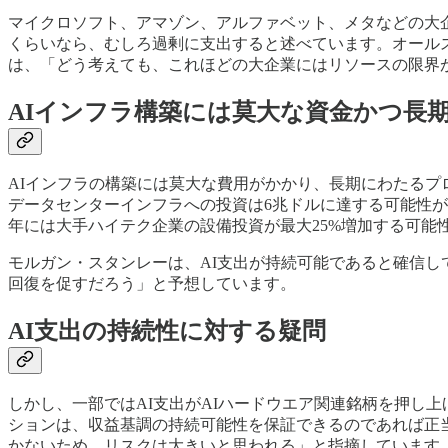
マイクロソフト、アマゾン、アルファベット、メタなどの大企
くらいなら、むしろ過剰に支出すると述べています。オール
は、「どう考えても、これほどの大企業にはリソースの限界が
AIインフラ構築には莫大な資金かつ長
AIインフラの構築には莫大な費用がかかり、長期にわたるプ
データセンターインフラへの投資は6兆ドルに達する可能性が
年には大手ハイテク企業の設備投資が最大25%増加する可能
モルガン・スタンレーは、AI支出が持続可能であると確信し
回復を促すだろう」と予想しています。
AI支出の持続性に対する疑問
しかし、一部ではAI支出がAIハードウエア関連銘柄を押し
ションは、収益基調の持続可能性を保証できるのであれば正
かないため、リスクは大きいと思われる」と指摘しています