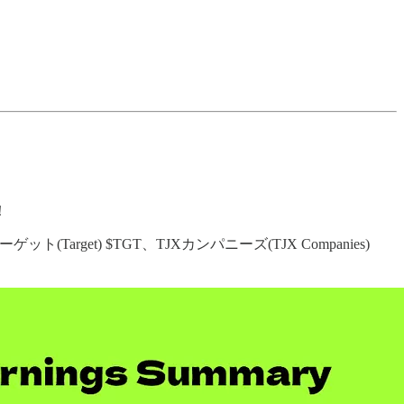
！
ト(Target) $TGT、TJXカンパニーズ(TJX Companies)