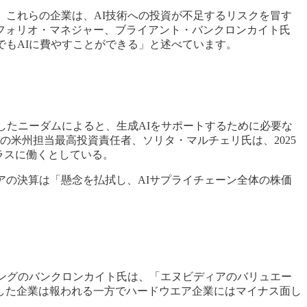
。これらの企業は、AI技術への投資が不足するリスクを冒す
フォリオ・マネジャー、ブライアント・バンクロンカイト氏
でもAIに費やすことができる」と述べています。
したニーダムによると、生成AIをサポートするために必要な
の米州担当最高投資責任者、ソリタ・マルチェリ氏は、2025
ラスに働くとしている。
アの決算は「懸念を払拭し、AIサプライチェーン全体の株価
リングのバンクロンカイト氏は、「エヌビディアのバリュエー
した企業は報われる一方でハードウエア企業にはマイナス面し