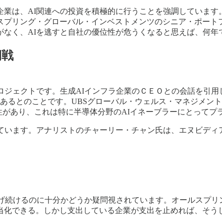
業は、AI関連への投資を積極的に行うことを強調しています
スプリング・グローバル・インベストメンツのシニア・ポート
なく、AIを逃すと自社の優位性が危うくなると思えば、何年
期戦
ロジェクトです。生成AIインフラ企業のＣＥＯとの会話を引用
あるとのことです。UBSグローバル・ウェルス・マネジメント
性があり、これは特に半導体分野のAIイネーブラーにとってプ
ています。アナリストのチャーリー・チャン氏は、エヌビディ
上げ続けるのに十分かどうか疑問視されています。オールスプ
当化できる。しかし支出している企業が支出を止めれば、そう
。