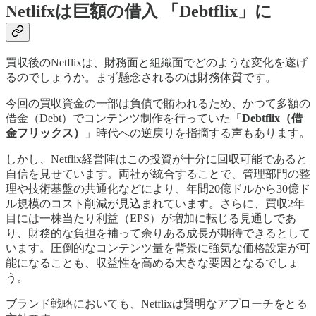
Netlifxは巨額の借入 「Debtflix」に
買収後のNetflixは、財務面と組織面でどのような変化を遂げ
るのでしょうか。まず懸念されるのは財務体質です。
今回の買収資金の一部は負債で賄われるため、かつて多額の
借金（Debt）でコンテンツ制作を行っていた「
Debtflix（借
金フリックス）
」時代への逆戻りを指摘する声もあります。
しかし、Netflix経営陣はこの投資が十分に回収可能であると
自信を見せています。両社が統合することで、管理部門の整
理や技術基盤の共通化などにより、年間20億ドルから30億ド
ル規模のコスト削減が見込まれています。さらに、買収2年
目には一株当たり利益（EPS）が増加に転じる見通しであ
り、財務的な負担を補って余りある成長が期待できるとして
います。圧倒的なコンテンツ量を背景に強気な価格設定が可
能になることも、収益性を高める大きな要因となるでしょ
う。
ブランド戦略においても、Netflixは賢明なアプローチをとる