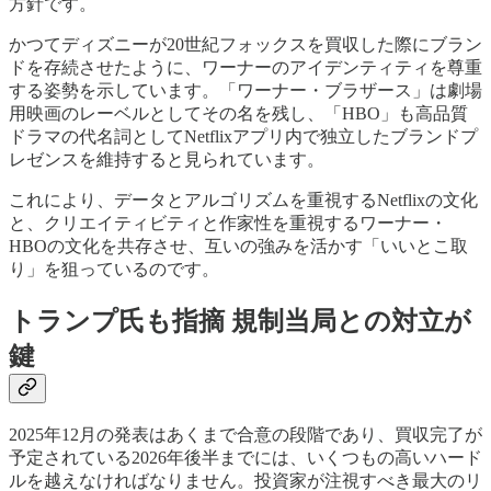
方針です。
かつてディズニーが20世紀フォックスを買収した際にブラン
ドを存続させたように、ワーナーのアイデンティティを尊重
する姿勢を示しています。「ワーナー・ブラザース」は劇場
用映画のレーベルとしてその名を残し、「HBO」も高品質
ドラマの代名詞としてNetflixアプリ内で独立したブランドプ
レゼンスを維持すると見られています。
これにより、データとアルゴリズムを重視するNetflixの文化
と、クリエイティビティと作家性を重視するワーナー・
HBOの文化を共存させ、互いの強みを活かす「いいとこ取
り」を狙っているのです。
トランプ氏も指摘 規制当局との対立が
鍵
2025年12月の発表はあくまで合意の段階であり、買収完了が
予定されている2026年後半までには、いくつもの高いハード
ルを越えなければなりません。投資家が注視すべき最大のリ