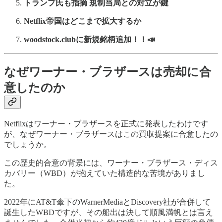
トランプ氏も指摘 規制当局との対立が鍵
Netflix帝国はどこまで拡大するか
woodstock.clubに新規銘柄追加！！📣
なぜワーナー・ブラザースは売却に合
意したのか
Netflixはワーナー・ブラザースを正式に発表したわけです
が、なぜワーナー・ブラザースはこの買収提案に合意したの
でしょうか。
この歴史的合意の背景には、ワーナー・ブラザース・ディス
カバリー（WBD）が抱えていた構造的な苦境がありまし
た。
2022年にAT&T傘下のWarnerMediaとDiscovery社が合併して
誕生したWBDですが、その船出は決して順風満帆とは言え