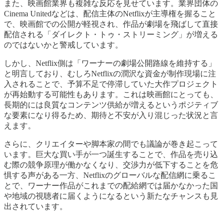
また、映画館業界も複雑な反応を見せています。業界団体の
Cinema Unitedなどは、配信主体のNetflixが主導権を握ること
で、映画館での公開が軽視され、作品が劇場を飛ばして直接
配信される「ダイレクト・トゥ・ストリーミング」が増える
のではないかと警戒しています。
しかし、Netflix側は「ワーナーの劇場公開路線を維持する」
と明言しており、むしろNetflixの潤沢な資金が制作現場に注
入されることで、予算不足で停滞していた大作プロジェクト
が再始動する可能性もあります。これは映画館にとっても、
長期的には良質なコンテンツ供給が増えるというポジティブ
な要素になり得るため、期待と不安が入り混じった状況と言
えます。
さらに、クリエイターや脚本家の間でも議論が巻き起こって
います。巨大な買い手が一つ誕生することで、作品を売り込
む際の競争原理が働かなくなり、交渉力が低下することを危
惧する声がある一方、Netflixのグローバルな配信網に乗るこ
とで、ワーナー作品がこれまでの配給網では届かなかった国
や地域の視聴者に届くようになるという新たなチャンスも見
出されています。