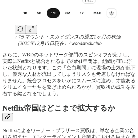
パラマウント・スカイダンスの過去1ヶ月の株価
（2025年12月15日現在）/ woodstock.club
さらに、WBDのネットワーク部門のスピンオフが完了し、
実際にNetflixと統合されるまでの約1年間は、組織が宙に浮
いた状態となります。この「空白期間」に現場の士気が低下
し、優秀な人材が流出してしまうリスクも考慮しなければな
りません。統合プロセスをいかにスムーズに進め、才能ある
クリエイターたちを繋ぎ止められるかが、買収後の成功を左
右する鍵となるでしょう。
Netflix帝国はどこまで拡大するか
Netflixによるワーナー・ブラザース買収は、単なる企業の合
併を超えた、エンターテインメント産業史における巨大な賭