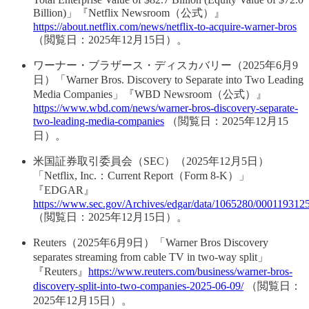
Billion)」『Netflix Newsroom（公式）』
https://about.netflix.com/news/netflix-to-acquire-warner-bros
（閲覧日：2025年12月15日）。
ワーナー・ブラザース・ディスカバリー（2025年6月9
日）「Warner Bros. Discovery to Separate into Two Leading
Media Companies」『WBD Newsroom（公式）』
https://www.wbd.com/news/warner-bros-discovery-separate-
two-leading-media-companies
（閲覧日：2025年12月15
日）。
米国証券取引委員会（SEC）（2025年12月5日）
「Netflix, Inc.：Current Report（Form 8-K）」
『EDGAR』
https://www.sec.gov/Archives/edgar/data/1065280/00011931
（閲覧日：2025年12月15日）。
Reuters（2025年6月9日）「Warner Bros Discovery
separates streaming from cable TV in two-way split」
『Reuters』
https://www.reuters.com/business/warner-bros-
discovery-split-into-two-companies-2025-06-09/
（閲覧日：
2025年12月15日）。