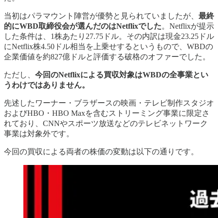
当初はパラマウント陣営が優勢と見られていましたが、
最終
的にWBD取締役会が選んだのはNetflixでした
。Netflixが提示
した条件は、1株あたり27.75ドル。その内訳は現金23.25ドル
にNetflix株4.50ドル相当を上乗せするというもので、WBDの
企業価値を約827億ドルと評価する破格のオファーでした。
ただし、
今回のNetflixによる買収対象はWBDの全事業とい
うわけではありません。
先述したワーナー・ブラザースの映画・テレビ制作スタジオ
およびHBO・HBO Maxを含むストリーミング事業に限定さ
れており、CNNやスポーツ放送などのテレビネットワーク
事業は対象外です。
今回の買収による両者の株価の変動は以下の通りです。