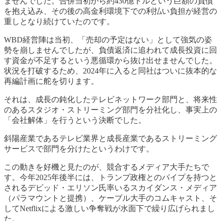
ませんでした。合併当初から約430億ドルという巨額の負債
を抱え込み、その後の高金利環境下での利払い負担が経営の
重しとなり続けていたのです。
WBD経営陣は当初、「売却の予定はない」として強気の姿
勢を崩しませんでしたが、負債返済に追われて成長投資に回
す資金が不足するという悪循環から抜け出せませんでした。
状況を打破するため、2024年に入ると同社はついに抜本的な
再編計画に舵を切ります。
それは、成長の鈍化したテレビネットワーク部門と、将来性
のあるスタジオ・ストリーミング部門を分社化し、事実上の
「会社解体」を行うという決断でした。
斜陽産業であるテレビ業界と成長産業であるストリーミング
サービスで部門を分けたというわけです。
この動きを好機と見たのが、競合するメディア大手たちで
す。今年2025年後半には、トランプ政権とのパイプを持つと
されるデビッド・エリソン氏率いるスカイダンス・メディア
（パラマウントと提携）、ケーブル大手のコムキャスト、そ
してNetflixによる激しい争奪戦が水面下で繰り広げられまし
た。