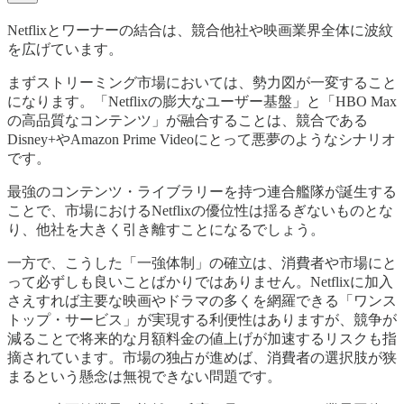
Netflixとワーナーの結合は、競合他社や映画業界全体に波紋
を広げています。
まずストリーミング市場においては、勢力図が一変すること
になります。「Netflixの膨大なユーザー基盤」と「HBO Max
の高品質なコンテンツ」が融合することは、競合である
Disney+やAmazon Prime Videoにとって悪夢のようなシナリオ
です。
最強のコンテンツ・ライブラリーを持つ連合艦隊が誕生する
ことで、市場におけるNetflixの優位性は揺るぎないものとな
り、他社を大きく引き離すことになるでしょう。
一方で、こうした「一強体制」の確立は、消費者や市場にと
って必ずしも良いことばかりではありません。Netflixに加入
さえすれば主要な映画やドラマの多くを網羅できる「ワンス
トップ・サービス」が実現する利便性はありますが、競争が
減ることで将来的な月額料金の値上げが加速するリスクも指
摘されています。市場の独占が進めば、消費者の選択肢が狭
まるという懸念は無視できない問題です。