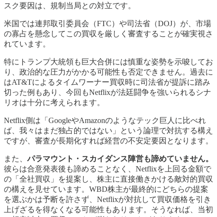
スク要因は、規制当局との対立です。
米国では連邦取引委員会（FTC）や司法省（DOJ）が、市場
の寡占を懸念してこの買収を厳しく審査することが確実視さ
れています。
特にトランプ大統領も巨大合併には慎重な姿勢を示唆してお
り、政治的な圧力がかかる可能性も否定できません。過去に
はAT&Tによるタイムワーナー買収時に司法省が提訴に踏み
切った例もあり、今回もNetflixが法廷闘争を強いられるシナ
リオは十分に考えられます。
Netflix側は「GoogleやAmazonのようなテック巨人に比べれ
ば、我々はまだ独占的ではない」という論理で対抗する構え
ですが、審査が長期化すれば経営の不安定要因となります。
また、
パラマウント・スカイダンス陣営も諦めていません。
彼らは合意発表後も諦めることなく、Netflixを上回る金額で
の「全社買収」を提案し、株主に直接働きかける敵対的買収
の構えを見せています。WBD株主が最終的にどちらの提案
を選ぶかは予断を許さず、Netflixが対抗して買収価格を引き
上げざるを得なくなる可能性もあります。そうなれば、当初