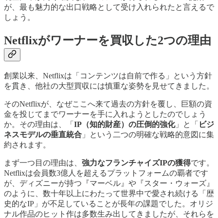
が、最も魅力的な出口戦略として受け入れられたと言えるで
しょう。
Netflixがワーナーを買収した2つの理由
創業以来、Netflixは「コンテンツは自前で作る」という方針
を貫き、他社の大型買収には慎重な姿勢を見せてきました。
そのNetflixが、なぜここへ来て過去の方針を覆し、巨額の資
金を投じてまでワーナーを手に入れようとしたのでしょう
か。その理由は、「
IP（知的財産）の圧倒的強化
」と「
ビジ
ネスモデルの垂直統合
」という二つの明確な戦略的意図に集
約されます。
まず一つ目の理由は、
強力なフランチャイズIPの獲得
です。
Netflixは会員数3億人を超えるプラットフォームの覇者です
が、ディズニーが持つ『マーベル』や『スター・ウォーズ』
のように、数十年以上にわたって世界中で愛され続ける「歴
史的なIP」が不足していることが長年の課題でした。オリジ
ナル作品のヒット作は多数生み出してきましたが、それらを