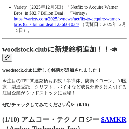
Variety（2025年12月5日）「Netflix to Acquire Warner
Bros. in $82.7 Billion Deal」『Variety』
https://variety.com/2025/tv/news/netflix-to-acquire-warner-
bros-82-7-billion-deal-1236601034/
（閲覧日：2025年12月
15日）。
woodstock.clubに新規銘柄追加！！📣
woodstock.clubに新しく銘柄が追加されました！
今注目のTPU関連銘柄も多数！半導体、防衛ドローン、AI医
療、製造受託、クリプト、バイオなど成長分野をけん引する
注目企業がウッドストックに登場！
ぜひチェックしてみてください👇✨（0/10）
(1/10) アムコー・テクノロジー
$AMKR
（Amkor Technology Inc）