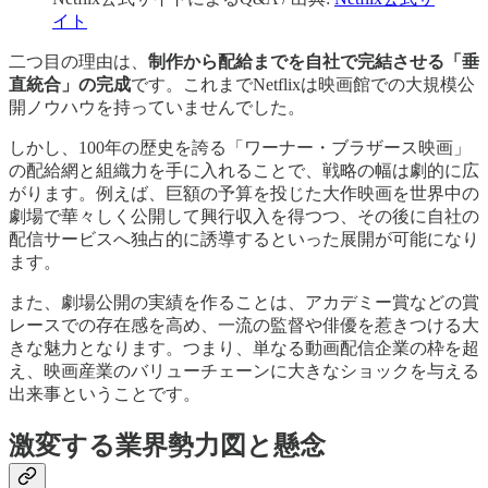
イト
二つ目の理由は、
制作から配給までを自社で完結させる「垂
直統合」の完成
です。これまでNetflixは映画館での大規模公
開ノウハウを持っていませんでした。
しかし、100年の歴史を誇る「ワーナー・ブラザース映画」
の配給網と組織力を手に入れることで、戦略の幅は劇的に広
がります。例えば、巨額の予算を投じた大作映画を世界中の
劇場で華々しく公開して興行収入を得つつ、その後に自社の
配信サービスへ独占的に誘導するといった展開が可能になり
ます。
また、劇場公開の実績を作ることは、アカデミー賞などの賞
レースでの存在感を高め、一流の監督や俳優を惹きつける大
きな魅力となります。つまり、単なる動画配信企業の枠を超
え、映画産業のバリューチェーンに大きなショックを与える
出来事ということです。
激変する業界勢力図と懸念