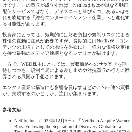
けです。この買収が成立すれば、Netflixはもはや単なる動画
配信サービスではなく、ディズニーと並び立つ、あるいはそ
れを凌駕する「総合エンターテインメント企業」へと進化す
る可能性があります。
投資家にとっては、短期的には財務負担や規制リスクによる
株価の変動に注意が必要ですが、長期的にはNetflixが「コン
テンツの王様」としての地位を盤石にし、強力な価格決定権
を持つ最強のメディア銘柄となるシナリオが描けます。
一方で、WBD株主にとっては、買収価格へのサヤ寄せを期
待しつつも、規制当局による差し止めや対抗買収の行方に翻
弄される展開が予想されます。
エンタメ産業の構造にも影響を及ぼすほどのこの一連の買収
が、実現するのかどうか、注目が集まります。
参考文献
Netflix, Inc.（2025年12月5日）「Netflix to Acquire Warner
Bros. Following the Separation of Discovery Global for a
Total Enterprise Value of $82.7 Billion (Equity Value of $72.0