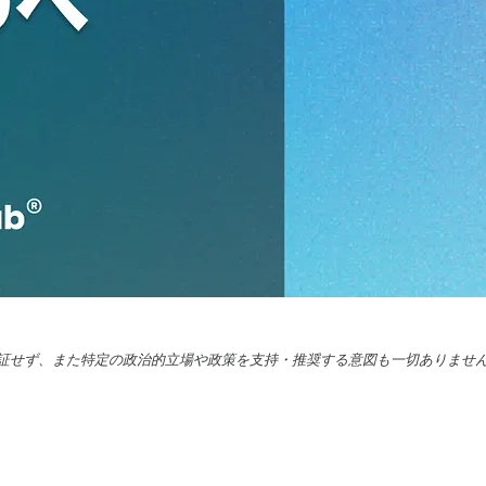
証せず、また特定の政治的立場や政策を支持・推奨する意図も一切ありませ