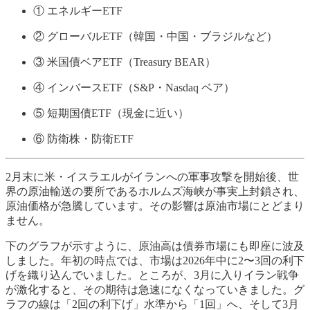
① エネルギーETF
② グローバルETF（韓国・中国・ブラジルなど）
③ 米国債ベアETF（Treasury BEAR）
④ インバースETF（S&P・Nasdaq ベア）
⑤ 短期国債ETF（現金に近い）
⑥ 防衛株・防衛ETF
2月末に米・イスラエルがイランへの軍事攻撃を開始後、世
界の原油輸送の要所であるホルムズ海峡が事実上封鎖され、
原油価格が急騰しています。その影響は原油市場にとどまり
ません。
下のグラフが示すように、原油高は債券市場にも即座に波及
しました。年初の時点では、市場は2026年中に2〜3回の利下
げを織り込んでいました。ところが、3月に入りイラン戦争
が激化すると、その期待は急速になくなっていきました。グ
ラフの線は「2回の利下げ」水準から「1回」へ、そして3月