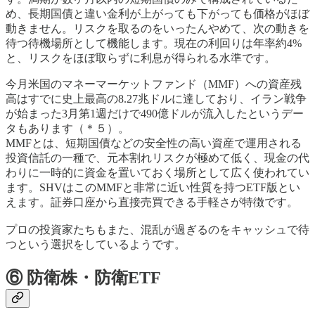
め、長期国債と違い金利が上がっても下がっても価格がほぼ
動きません。リスクを取るのをいったんやめて、次の動きを
待つ待機場所として機能します。現在の利回りは年率約4%
と、リスクをほぼ取らずに利息が得られる水準です。
今月米国のマネーマーケットファンド（MMF）への資産残
高はすでに史上最高の8.27兆ドルに達しており、イラン戦争
が始まった3月第1週だけで490億ドルが流入したというデー
タもあります（＊５）。
MMFとは、短期国債などの安全性の高い資産で運用される
投資信託の一種で、元本割れリスクが極めて低く、現金の代
わりに一時的に資金を置いておく場所として広く使われてい
ます。SHVはこのMMFと非常に近い性質を持つETF版とい
えます。証券口座から直接売買できる手軽さが特徴です。
プロの投資家たちもまた、混乱が過ぎるのをキャッシュで待
つという選択をしているようです。
⑥ 防衛株・防衛ETF