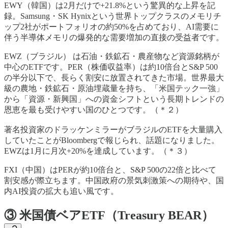
EWY（韓国）は2月だけで+21.8%という驚異的な上昇を記
録。Samsung・SK Hynixという世界トップクラスのメモリチ
ップ2社がポートフォリオの約50%を占めており、AI需要に
伴う半導体メモリの爆発的な需要増加の直接の受益者です。
EWZ（ブラジル） は石油・鉄鉱石・農産物など資源銘柄が
中心のETFです。PER（株価収益率）は約10倍台とS&P 500
の半分以下で、長らく割安に放置されてきた市場。世界最大
級の農地・鉄鉱石・原油埋蔵量を持ち、「米国テック一強」
から「資源・新興国」への資金シフトという長期トレンドの
恩恵を最も受けやすい国のひとつです。（＊２）
著名投資家のドラッケンミラーがブラジルのETFを大量購入
していたことがBloombergで報じられ、話題になりました。
EWZは1月に月次+20%を達成しています。（＊３）
FXI（中国）はPERが約10倍台と、S&P 500の22倍と比べて
割安感が際立ちます。中国政府の景気刺激策への期待や、国
内AI投資の拡大も追い風です。
③ 米国債ベアETF（Treasury BEAR）