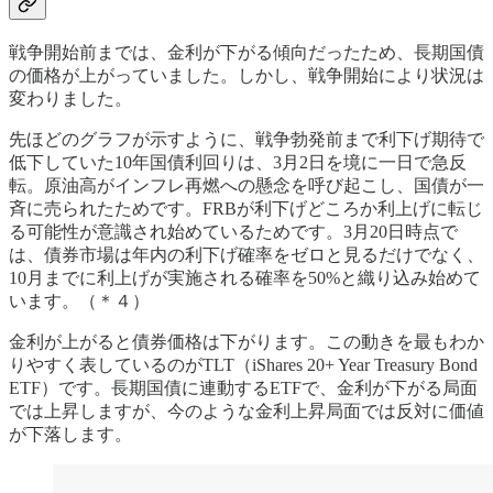
戦争開始前までは、金利が下がる傾向だったため、長期国債
の価格が上がっていました。しかし、戦争開始により状況は
変わりました。
先ほどのグラフが示すように、戦争勃発前まで利下げ期待で
低下していた10年国債利回りは、3月2日を境に一日で急反
転。原油高がインフレ再燃への懸念を呼び起こし、国債が一
斉に売られたためです。FRBが利下げどころか利上げに転じ
る可能性が意識され始めているためです。3月20日時点で
は、債券市場は年内の利下げ確率をゼロと見るだけでなく、
10月までに利上げが実施される確率を50%と織り込み始めて
います。（＊４）
金利が上がると債券価格は下がります。この動きを最もわか
りやすく表しているのがTLT（iShares 20+ Year Treasury Bond
ETF）です。長期国債に連動するETFで、金利が下がる局面
では上昇しますが、今のような金利上昇局面では反対に価値
が下落します。