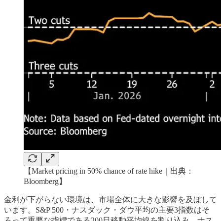
【Market pricing in 50% chance of rate hike｜出典：
Bloomberg】
金利が下がらない環境は、市場全体に大きな影響を及ぼして
います。S&P 500・ナスダック・ダウ平均の主要3指数はそ
ろって重要な指標である200日移動平均線を割り込み、ナス