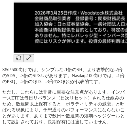
S&P 500向けでは、シンプルな-1倍のSH、より攻撃的な-2倍
のSDS、-3倍のSPXUがあります。Nasdaq-100向けでは、-1倍
のPSQ、-2倍のQID、-3倍のSQQQが代表的です。
ただし、これらには非常に重要な注意点があります。インバ
ースETFは毎日リバランス（日次リセット）される仕組みの
ため、数週間以上保有すると「ボラティリティの減衰」と呼
ばれる現象により、予想通りのパフォーマンスにならないこ
とがあります。あくまで数日〜数週間の短期ヘッジツールと
して設計されており、長期保有には適していません。