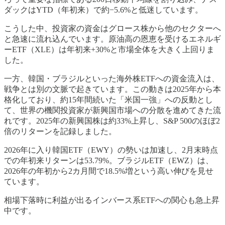
ダックはYTD（年初来）で約−5.6%と低迷しています。
こうした中、投資家の資金はグロース株から他のセクターへ
と急速に流れ込んでいます。原油高の恩恵を受けるエネルギ
ーETF（XLE）は年初来+30%と市場全体を大きく上回りま
した。
一方、韓国・ブラジルといった海外株ETFへの資金流入は、
戦争とは別の文脈で起きています。この動きは2025年から本
格化しており、約15年間続いた「米国一強」への反動とし
て、世界の機関投資家が新興国市場への分散を進めてきた流
れです。2025年の新興国株は約33%上昇し、S&P 500のほぼ2
倍のリターンを記録しました。
2026年に入り韓国ETF（EWY）の勢いは加速し、2月末時点
での年初来リターンは53.79%。ブラジルETF（EWZ）は、
2026年の年初から2カ月間で18.5%増という高い伸びを見せ
ています。
相場下落時に利益が出るインバース系ETFへの関心も急上昇
中です。