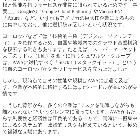
模と性能を持つサービスが非常に限られているためです。事
実上、Googleの「Google Cloud Platform」やMicrosoftの
「Azure」など、いずれもアメリカの巨大IT企業によるもの
に集中しており、他に選択肢が乏しいという状況です。
ヨーロッパなどでは「技術的主権（デジタル・ソブリンテ
ィ）」を確保するため、自国や地域内でのクラウド基盤構築
を模索する動きもあります。たとえば、スーパーマーケット
大手のリドル（Lidl）を傘下に持つシュワルツ・グループ
は、AWSに対抗すべく「Stackit（スタックイット）」という
独自のヨーロッパ産クラウドサービスを立ち上げました。
しかし、現時点ではその性能や規模はAWSには遠く及ば
ず、企業が本格的に移行するにはまだハードルが高いのが実
情です。
こうした背景から、多くの企業は“リスクを認識しながらも
離れられない”というジレンマに陥っています。AWSがもた
らす利便性と経済性は圧倒的である一方で、同時に一極集中
によるシステム的・政治的リスクも抱えているという、極め
て複雑な立場にあります。