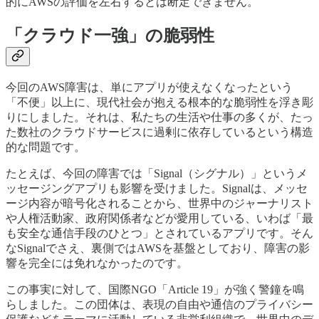
的にAWSの評価を左右するとは断定できません。
「クラウド一強」の脆弱性
今回のAWS障害は、単にアプリが使えなくなったという
「不便」以上に、現代社会が抱える根本的な脆弱性を浮き彫
りにしました。それは、私たちの生活や仕事の多くが、たっ
た数社のクラウドサービスに過剰に依存しているという構造
的な問題です。
たとえば、今回の障害では「Signal（シグナル）」というメ
ッセージングアプリも影響を受けました。Signalは、メッセ
ージ内容が暗号化されることから、世界中のジャーナリスト
や人権活動家、政府関係者などが愛用している、いわば「最
も安全な通信手段のひとつ」とされているアプリです。そん
なSignalでさえ、裏側ではAWSを基盤としており、障害の影
響を完全には免れなかったのです。
この事実に対して、国際NGO「Article 19」が強く警鐘を鳴
らしました。この団体は、表現の自由や通信のプライバシー