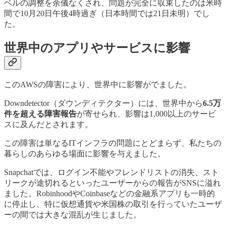
ベルの調整を余儀なくされ、問題が完全に収束したのは米時
間で10月20日午後4時過ぎ（日本時間では21日未明）でし
た。
世界中のアプリやサービスに影響
このAWSの障害により、世界中に影響がでました。
Downdetector（ダウンディテクター）には、世界中から
6.5万
件を超える障害報告
が寄せられ、影響は1,000以上のサービ
スに及んだとされます。
この障害は単なるITインフラの問題にとどまらず、私たちの
暮らしのあらゆる場面に影響を与えました。
Snapchatでは、ログイン不能やフレンドリストの消失、スト
リークが途切れるといったユーザーからの報告がSNSに溢れ
ました。RobinhoodやCoinbaseなどの金融系アプリも一時的
に停止し、特に仮想通貨や米国株の取引を行っていたユーザ
ーの間では大きな混乱が生じました。