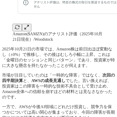
Amazon($AMZN)のアナリスト評価（2025年10月
21日現在）/Woodstock
2025年10月21日の市場では、Amazon株は前日比ほぼ変動な
し（±0%）で推移し、その後はむしろ小幅に上昇。これは
「金曜日のセッションと同じパターン」であり、投資家が特
に大きな懸念を持たなかったことが伺えます。
市場が注目していたのは「一時的な障害」ではなく、
次回の
四半期決算
と、
AWSの成長見通し
でした。言い換えれば、
投資家はこの障害を一時的な技術不具合として受け止め、
Amazon全体への信頼を崩すほどの材料とは見なさなかった
のです。
一方で、AWSが今後AI領域にどれだけ投資し、競争力を保
つかについては高い関心が集まっており、今回の障害が長期