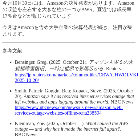
今月10月30日には、Amazonの決算発表があります。Amazon
の収益を左右する大きな柱の一つがAWS。直近では成長率
17％台などが報じられています。
今月はAmazonを含め大手企業の決算発表が続き、注目が集
まります。
参考文献
Bensinger, Greg. (2025, October 21).
アマゾンＡＷＳの大
規模障害復旧、一時は世界で影響広がる
. Reuters.
https://jp.reuters.com/markets/commodities/CRWAJHW
2025-10-20/
Smith, Patrick; Goggin, Ben; Kopack, Steve. (2025, October
20).
Amazon says it has resolved internet services outage that
left websites and apps lagging around the world
. NBC News.
https://www.nbcnews.com/news/us-news/amazon-web-
services-outage-websites-offline-rcna238594
Kleinman, Zoe. (2025, October —).
What caused the AWS
outage — and why has it made the internet fall apart?
.
BBC News.