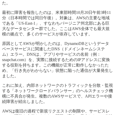
た。
最初に障害を報告したのは、米東部時間10月20日午前3時11
分（日本時間では同日午後）。対象は、AWSの主要な地域
である「US-East-1」、すなわちバージニア州北部にある巨
大なデータセンター群でした。ここはAWS全体でも最大規
模の拠点で、多くのサービスが依存しています。
原因としてAWSが明かしたのは、DynamoDBというデータ
ベースサービスに関連したDNS（ドメインネームシステ
ム）エラー。DNSは、アプリやサービスの名前（例：
snapchat.com）を、実際に接続するためのIPアドレスに変換
する役割を持ちます。この機能が正常に動作しなかったた
め、「行き先がわからない」状態に陥った通信が大量発生し
ました。
これに加え、内部ネットワークのトラフィックを分散・監視
する「ネットワークロードバランサー」のヘルスチェック機
構に不具合が発生。複数のAWSサービスで、APIエラーや接
続障害が続出しました。
AWSは復旧の過程で新規リクエストの制限や、サービスレ