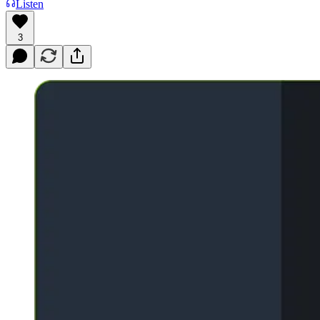
Listen
3