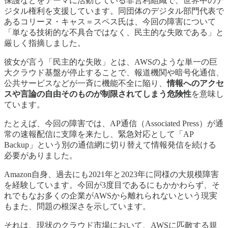
保護などをテーマに活動している非営利組織で、世界中のデ
ジタル権利を支援しています。同団体のデジタル部門代表で
あるコリーヌ・キャス＝スペス氏は、今回の障害について
「単なる技術的な不具合ではなく、民主的な失敗である」と
厳しく指摘しました。
彼女が言う「民主的な失敗」とは、AWSのような単一の巨
大クラウド基盤が停止することで、報道機関や暗号化通信、
公共サービスなどが一斉に機能不全に陥り、
情報へのアクセ
スや言論の自由そのものが制限されてしまう危険性
を意味し
ています。
たとえば、今回の障害では、AP通信（Associated Press）が通
常の速報配信に支障を来たし、緊急対応として「AP
Backup」という別の通信網に切り替えて情報発信を続ける
必要がありました。
Amazon自身、過去にも2021年と2023年に同様の大規模障害
を経験しています。今回が3度目であるにもかかわらず、そ
れでもなお多くの企業がAWSから離れられないという現実
もまた、問題の根深さを示しています。
それは、現状のクラウド市場において、AWSに匹敵する規