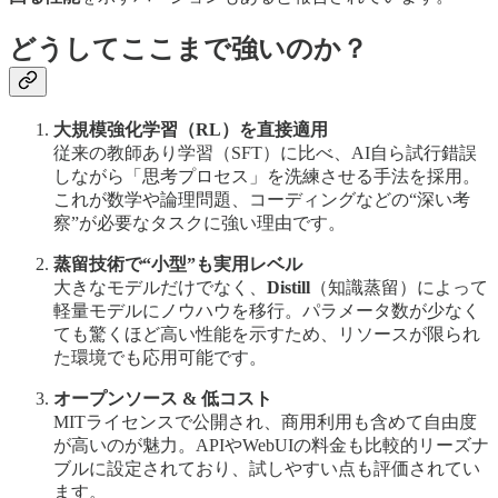
どうしてここまで強いのか？
大規模強化学習（RL）を直接適用
従来の教師あり学習（SFT）に比べ、AI自ら試行錯誤
しながら「思考プロセス」を洗練させる手法を採用。
これが数学や論理問題、コーディングなどの“深い考
察”が必要なタスクに強い理由です。
蒸留技術で“小型”も実用レベル
大きなモデルだけでなく、
Distill
（知識蒸留）によって
軽量モデルにノウハウを移行。パラメータ数が少なく
ても驚くほど高い性能を示すため、リソースが限られ
た環境でも応用可能です。
オープンソース & 低コスト
MITライセンスで公開され、商用利用も含めて自由度
が高いのが魅力。APIやWebUIの料金も比較的リーズナ
ブルに設定されており、試しやすい点も評価されてい
ます。