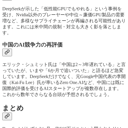
DeepSeekが示した「低性能GPUでもやれる」という事例を
受け、Nvidia以外のプレーヤーや中位～廉価GPU製品の需要
増など、多様なサプライチェーンが再編される可能性があり
ます。これには米中間の規制・対立も大きく影を落としま
す。
中国のAI競争力の再評価
エリック・シュミット氏は「中国は2～3年遅れている」と言
っていたが、いまや「6か月で追いついた」と語るほど急変
しています。DeepSeekだけでなく、元Google中国代表の李開
復（Kai-Fu Lee）氏が率いるZero One.AIなど、中国には既に
国際的評価を受けるAIスタートアップが複数存在します。
これから数年でさらなる台頭が予想されるでしょう。
まとめ