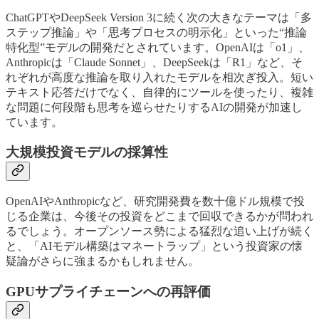
ChatGPTやDeepSeek Version 3に続く次の大きなテーマは「多
ステップ推論」や「思考プロセスの明示化」といった“推論
特化型”モデルの開発だとされています。OpenAIは「o1」、
Anthropicは「Claude Sonnet」、DeepSeekは「R1」など、そ
れぞれが高度な推論を取り入れたモデルを相次ぎ投入。短い
テキスト応答だけでなく、自律的にツールを使ったり、複雑
な問題に何段階も思考を巡らせたりするAIの開発が加速し
ています。
大規模投資モデルの採算性
OpenAIやAnthropicなど、研究開発費を数十億ドル規模で投
じる企業は、今後その投資をどこまで回収できるかが問われ
るでしょう。オープンソース勢による猛烈な追い上げが続く
と、「AIモデル構築はマネートラップ」という投資家の懐
疑論がさらに強まるかもしれません。
GPUサプライチェーンへの再評価