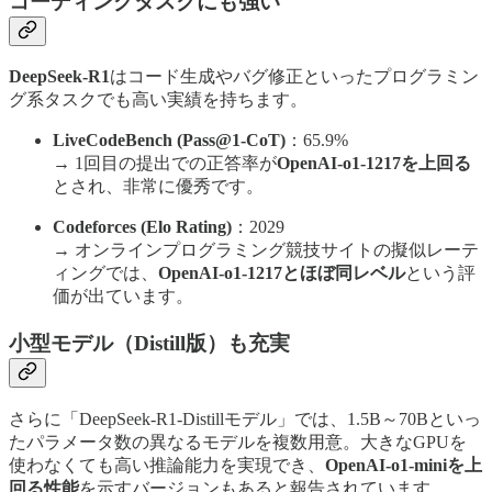
コーディングタスクにも強い
DeepSeek-R1
はコード生成やバグ修正といったプログラミン
グ系タスクでも高い実績を持ちます。
LiveCodeBench (Pass@1-CoT)
：65.9%
→ 1回目の提出での正答率が
OpenAI-o1-1217を上回る
とされ、非常に優秀です。
Codeforces (Elo Rating)
：2029
→ オンラインプログラミング競技サイトの擬似レーテ
ィングでは、
OpenAI-o1-1217とほぼ同レベル
という評
価が出ています。
小型モデル（Distill版）も充実
さらに「DeepSeek-R1-Distillモデル」では、1.5B～70Bといっ
たパラメータ数の異なるモデルを複数用意。大きなGPUを
使わなくても高い推論能力を実現でき、
OpenAI-o1-miniを上
回る性能
を示すバージョンもあると報告されています。