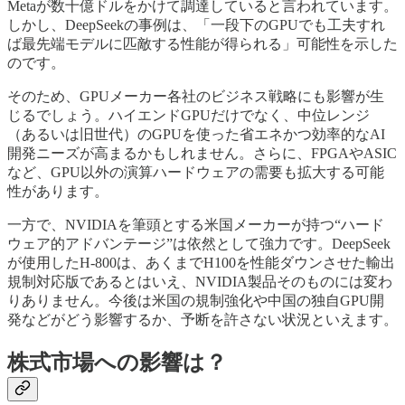
Metaが数十億ドルをかけて調達していると言われています。
しかし、DeepSeekの事例は、「一段下のGPUでも工夫すれ
ば最先端モデルに匹敵する性能が得られる」可能性を示した
のです。
そのため、GPUメーカー各社のビジネス戦略にも影響が生
じるでしょう。ハイエンドGPUだけでなく、中位レンジ
（あるいは旧世代）のGPUを使った省エネかつ効率的なAI
開発ニーズが高まるかもしれません。さらに、FPGAやASIC
など、GPU以外の演算ハードウェアの需要も拡大する可能
性があります。
一方で、NVIDIAを筆頭とする米国メーカーが持つ“ハード
ウェア的アドバンテージ”は依然として強力です。DeepSeek
が使用したH-800は、あくまでH100を性能ダウンさせた輸出
規制対応版であるとはいえ、NVIDIA製品そのものには変わ
りありません。今後は米国の規制強化や中国の独自GPU開
発などがどう影響するか、予断を許さない状況といえます。
株式市場への影響は？