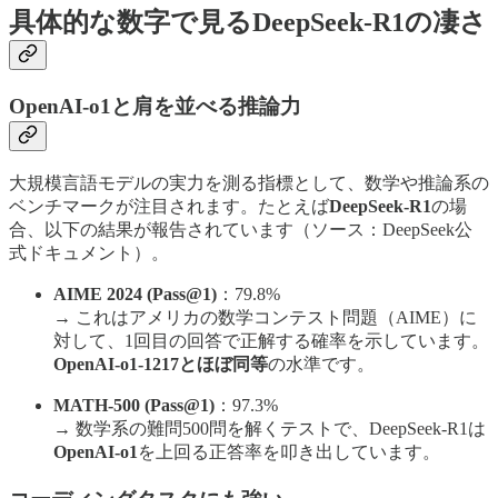
具体的な数字で見るDeepSeek-R1の凄さ
OpenAI-o1と肩を並べる推論力
大規模言語モデルの実力を測る指標として、数学や推論系の
ベンチマークが注目されます。たとえば
DeepSeek-R1
の場
合、以下の結果が報告されています（ソース：DeepSeek公
式ドキュメント）。
AIME 2024 (Pass@1)
：79.8%
→ これはアメリカの数学コンテスト問題（AIME）に
対して、1回目の回答で正解する確率を示しています。
OpenAI-o1-1217とほぼ同等
の水準です。
MATH-500 (Pass@1)
：97.3%
→ 数学系の難問500問を解くテストで、DeepSeek-R1は
OpenAI-o1
を上回る正答率を叩き出しています。