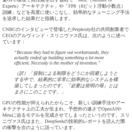
Experts）アーキテクチャ」や「FP8（8ビット浮動小数点）
訓練」などを高度に使いこなし、効率的なチューニング手法
を追求した結果だと指摘します。
CNBCのインタビューで登場したPerplexity社の共同創業者で
CEOのアルヴィンド・スリニヴァス氏は、次のように述べ
ています：
“Because they had to figure out workarounds, they
actually ended up building something a lot more
efficient. Necessity is the mother of invention.”
（訳）「規制による制限をどうにか回避しようと
する中で、結果的に非常に効率的なシステムを構
築してしまったのです。『必要は発明の母』とは
まさにこのことです。」
GPUの性能が抑えられたからこそ、新しい訓練手法やアー
キテクチャ上の工夫が生まれ、予想外の速さでOpenAIや
Metaに迫るモデルを完成させてしまったというのです。スリ
ニヴァス氏はまた、DeepSeekの技術的レポートを読んだ際
の衝撃を次のように語っています。