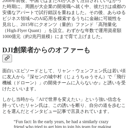
2008年前後、中国ではまだAIが大きく注目されていなかっ
た時期に、周囲が大企業の開発職へ就く中、彼だけは成都の
安価なアパートで試行錯誤を重ねました。その後、あらゆる
ビジネス領域へのAI応用を模索するうちに金融に可能性を
見出し、2015年にクオンツ（量的）ファンド「高翔量化
（High-Flyer Quant）」を設立。わずかな年数で運用資産額
1000億元（約2兆円規模）にまで育て上げました。
DJI創業者からのオファーも
面白いエピソードとして、リャン・ウェンフェン氏は若い頃
に友人から『深センの城中村（じょうちゅうそん）で「飛行
機械（ドローン）」の開発チームに入らないか』と誘いを受
けたといいます。
しかし当時から「AIで世界を変えたい」という強い信念を
持っていたリャン氏は、この誘いを断り、自分の道を歩むこ
とを選んだとインタビュー記事で言及されています。
“Fun fact: In the early years, he had a similarly crazy
friend who tried to get him to join his team for making