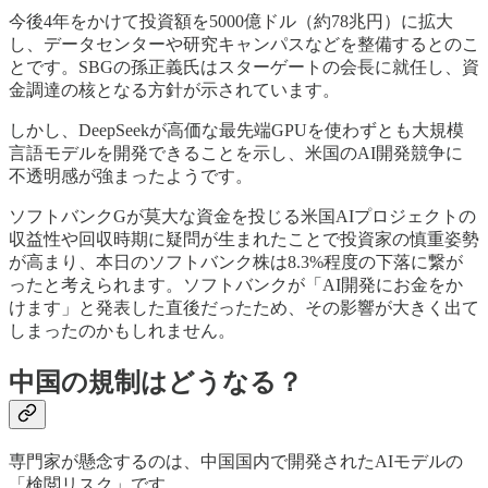
今後4年をかけて投資額を5000億ドル（約78兆円）に拡大
し、データセンターや研究キャンパスなどを整備するとのこ
とです。SBGの孫正義氏はスターゲートの会長に就任し、資
金調達の核となる方針が示されています。
しかし、DeepSeekが高価な最先端GPUを使わずとも大規模
言語モデルを開発できることを示し、米国のAI開発競争に
不透明感が強まったようです。
ソフトバンクGが莫大な資金を投じる米国AIプロジェクトの
収益性や回収時期に疑問が生まれたことで投資家の慎重姿勢
が高まり、本日のソフトバンク株は8.3%程度の下落に繋が
ったと考えられます。ソフトバンクが「AI開発にお金をか
けます」と発表した直後だったため、その影響が大きく出て
しまったのかもしれません。
中国の規制はどうなる？
専門家が懸念するのは、中国国内で開発されたAIモデルの
「検閲リスク」です。