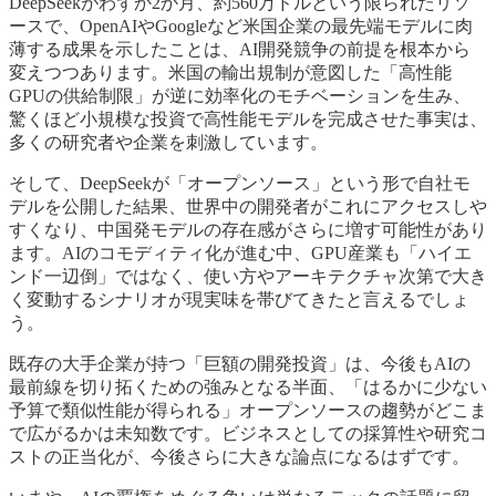
DeepSeekがわずか2か月、約560万ドルという限られたリソ
ースで、OpenAIやGoogleなど米国企業の最先端モデルに肉
薄する成果を示したことは、AI開発競争の前提を根本から
変えつつあります。米国の輸出規制が意図した「高性能
GPUの供給制限」が逆に効率化のモチベーションを生み、
驚くほど小規模な投資で高性能モデルを完成させた事実は、
多くの研究者や企業を刺激しています。
そして、DeepSeekが「オープンソース」という形で自社モ
デルを公開した結果、世界中の開発者がこれにアクセスしや
すくなり、中国発モデルの存在感がさらに増す可能性があり
ます。AIのコモディティ化が進む中、GPU産業も「ハイエ
ンド一辺倒」ではなく、使い方やアーキテクチャ次第で大き
く変動するシナリオが現実味を帯びてきたと言えるでしょ
う。
既存の大手企業が持つ「巨額の開発投資」は、今後もAIの
最前線を切り拓くための強みとなる半面、「はるかに少ない
予算で類似性能が得られる」オープンソースの趨勢がどこま
で広がるかは未知数です。ビジネスとしての採算性や研究コ
ストの正当化が、今後さらに大きな論点になるはずです。