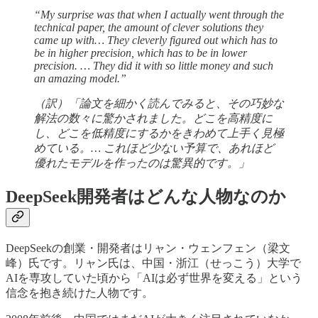
“My surprise was that when I actually went through the
technical paper, the amount of clever solutions they
came up with… They cleverly figured out which has to
be in higher precision, which has to be in lower
precision. … They did it with so little money and such
an amazing model.”
（訳）「論文を細かく読んでみると、その巧妙な
解法の数々に驚かされました。どこを高精度に
し、どこを低精度にするかをきわめて上手く見極
めている。… これほど少ない予算で、あれほど
優れたモデルを作ったのは驚異的です。」
DeepSeek開発者はどんな人物なのか
DeepSeekの創業・開発者はリャン・ウェンフェン（梁文
峰）氏です。リャン氏は、中国・浙江（せっこう）大学で
AIを専攻していた頃から「AIは必ず世界を変える」という
信念を抱き続けた人物です。