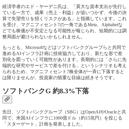
経済学者のエド・ヤーデニ氏は、「莫大な資本支出が先行し
ている一方で、成果（売上・利益）が追いつかず、今後の決
算で失望売りを招くリスクがある」と指摘しています。これ
を受け、マグニフィセント7の一角であるMeta、Alphabetな
どでも株価が不安定となる可能性が報じられ、短期的には調
整局面が避けられないかもしれません。
もっとも、Microsoftなどはソフトバンクグループらと共同で
進めるAIインフラ計画に技術協力しており、新たな形で差
別化を図っていく可能性があります。長期的には「さらに先
端的な研究やサービスで差を付ける」というシナリオも考え
られるため、マグニフィセント7株全体が一斉に下落すると
は限りませんが、投資家の慎重な目線は続きそうです。
ソフトバンクG 約8.3%下落
先日、ソフトバンクグループ（SBG）はOpenAIやOracleと共
同で、米国AIインフラに1000億ドル（約15兆円）を投じる
「スターゲート」計画を発表しました。