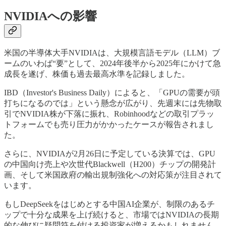
NVIDIAへの影響
米国の半導体大手NVIDIAは、大規模言語モデル（LLM）ブ
ームのいわば“要”として、2024年後半から2025年にかけて急
成長を遂げ、株価も過去最高水準を記録しました。
IBD（Investor's Business Daily）によると、「GPUの需要が頭
打ちになるのでは」という懸念が広がり、先週末には先物取
引でNVIDIA株が下落に振れ、Robinhoodなどの取引プラッ
トフォームでも売り圧力がかかったケースが報告されまし
た。
さらに、NVIDIAが2月26日に予定している決算では、GPU
の中国向け売上や次世代Blackwell（H200）チップの開発計
画、そして米国政府の輸出規制強化への対応策が注目されて
います。
もしDeepSeekをはじめとする中国AI企業が、制限のあるチ
ップで十分な成果を上げ続けると、市場ではNVIDIAの長期
的な伸びに疑問符を付ける投資家が増えるかもしれません。