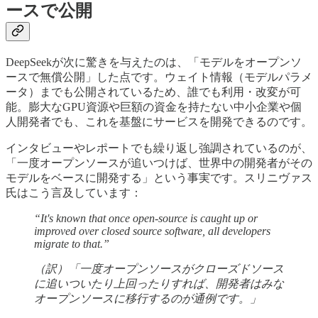
ースで公開
DeepSeekが次に驚きを与えたのは、「モデルをオープンソ
ースで無償公開」した点です。ウェイト情報（モデルパラメ
ータ）までも公開されているため、誰でも利用・改変が可
能。膨大なGPU資源や巨額の資金を持たない中小企業や個
人開発者でも、これを基盤にサービスを開発できるのです。
インタビューやレポートでも繰り返し強調されているのが、
「一度オープンソースが追いつけば、世界中の開発者がその
モデルをベースに開発する」という事実です。スリニヴァス
氏はこう言及しています：
“It's known that once open-source is caught up or
improved over closed source software, all developers
migrate to that.”
（訳）「一度オープンソースがクローズドソース
に追いついたり上回ったりすれば、開発者はみな
オープンソースに移行するのが通例です。」