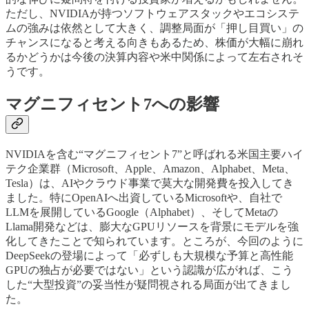
ただし、NVIDIAが持つソフトウェアスタックやエコシステ
ムの強みは依然として大きく、調整局面が「押し目買い」の
チャンスになると考える向きもあるため、株価が大幅に崩れ
るかどうかは今後の決算内容や米中関係によって左右されそ
うです。
マグニフィセント7への影響
NVIDIAを含む“マグニフィセント7”と呼ばれる米国主要ハイ
テク企業群（Microsoft、Apple、Amazon、Alphabet、Meta、
Tesla）は、AIやクラウド事業で莫大な開発費を投入してき
ました。特にOpenAIへ出資しているMicrosoftや、自社で
LLMを展開しているGoogle（Alphabet）、そしてMetaの
Llama開発などは、膨大なGPUリソースを背景にモデルを強
化してきたことで知られています。ところが、今回のように
DeepSeekの登場によって「必ずしも大規模な予算と高性能
GPUの独占が必要ではない」という認識が広がれば、こう
した“大型投資”の妥当性が疑問視される局面が出てきまし
た。