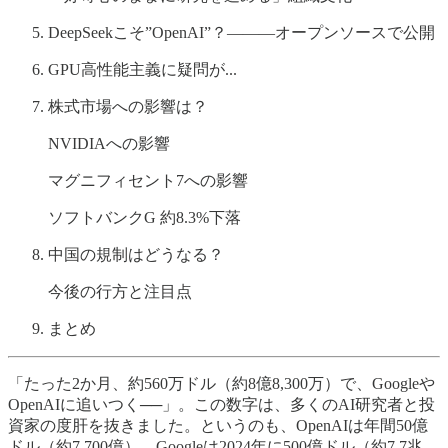
DeepSeekこそ”OpenAI”？———オープンソースで公開
GPU高性能主義に疑問が...
株式市場への影響は？
NVIDIAへの影響
マグニフィセント7への影響
ソフトバンクG 約8.3%下落
中国の規制はどうなる？
今後の行方と注目点
まとめ
「たった2か月、約560万ドル（約8億8,300万）で、Googleや
OpenAIに追いつく──」。この数字は、多くのAI研究者と投
資家の度肝を抜きました。というのも、OpenAIは年間50億
ドル（約7,700億）、Googleは2024年に500億ドル（約7.7兆