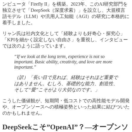
ンピュータ「Firefly II」を構築。2023年、このAI研究部門を
独立させて「DeepSeek（深度求索）」を設立し、大規模言
語モデル（LLM）や汎用人工知能（AGI）の研究に本格的に
着手しました。
リャン氏は社内文化として「経験よりも好奇心・探究心」
「KPIを細かく設定しない自由さ」を重視し、インタビュー
では次のように語っています。
“If we look at the long term, experience is not so
important. Basic ability, creativity, and love are more
important.”
（訳）「長い目で見れば、経験はそれほど重要で
はありません。むしろ、基礎的な能力、創造性、
そして“愛”こそがより大切なのです。」
こうした価値観が、短期間・低コストでの高性能モデル開発
や、オープンソースへの積極姿勢といった結果に結びついた
のかもしれません。
DeepSeekこそ”OpenAI”？—オープンソ