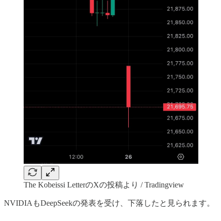
The Kobeissi LetterのXの投稿より / Tradingview
NVIDIAもDeepSeekの発表を受け、下落したと見られます。