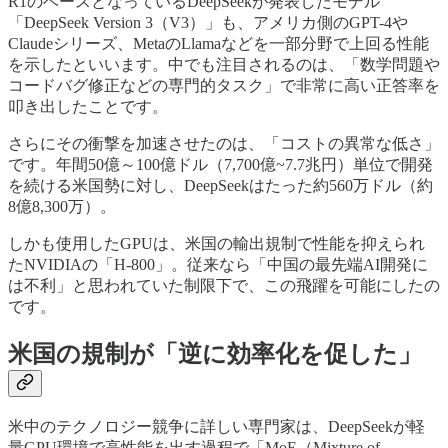
R1のベースとなっているDeepSeekが発表したモデル
「DeepSeek Version 3（V3）」も、アメリカ側のGPT-4や
Claudeシリーズ、MetaのLlamaなどを一部分野で上回る性能
を示したといいます。中でも注目されるのは、「数学問題や
コードバグ修正などの専門的タスク」で非常に高い正答率を
叩き出したことです。
さらにその衝撃を加速させたのは、「コストの異常な低さ」
です。年間50億～100億ドル（7,700億~7.7兆円）単位で開発
を続ける米国勢に対し、DeepSeekはたった約560万ドル（約
8億8,300万）。
しかも使用したGPUは、米国の輸出規制で性能を抑えられ
たNVIDIAの「H-800」。従来なら「中国の最先端AI開発に
は不利」と思われていた制限下で、この飛躍を可能にしたの
です。
米国の規制が「逆に効率化を促した」
米中のテクノロジー競争に詳しい専門家は、DeepSeekが軽
量GPU環境で高性能を出す過程で「MoE（Mixture of