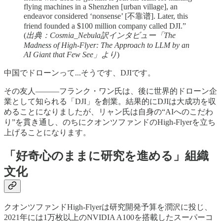
flying machines in a Shenzhen [urban village], an
endeavor considered ‘nonsense’ [不靠谱]. Later, this
friend founded a $100 million company called DJI.”
(
出典：Cosmia_Nebula訳インタビュー「The
Madness of High-Flyer: The Approach to LLM by an
AI Giant that Few See」より
)
中国でドローンって...そうです、DJIです。
その友人———フランク・ワン氏は、後に世界的ドローン企
業として知られる「DJI」を創業。結果的にDJIは大成功を収
めることになりましたが、リャン氏は自身の“AIへのこだわ
り”を貫き通し、のちにクオンツファンドのHigh-Flyerを立ち
上げることになります。
「好奇心のままに研究を進める」組織
文化
クオンツファンドHigh-Flyerは研究開発予算を潤沢に投じ、
2021年には1万枚以上のNVIDIA A100を搭載したスーパーコ