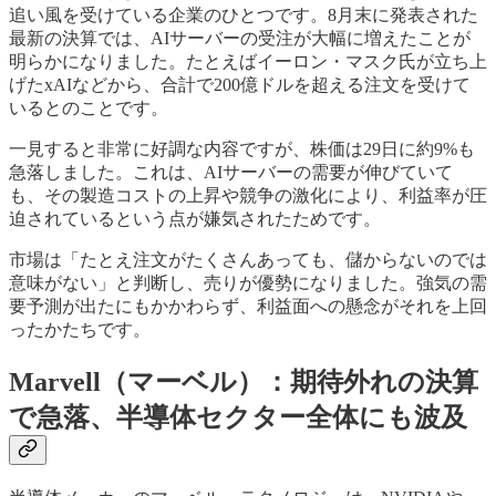
追い風を受けている企業のひとつです。8月末に発表された
最新の決算では、AIサーバーの受注が大幅に増えたことが
明らかになりました。たとえばイーロン・マスク氏が立ち上
げたxAIなどから、合計で200億ドルを超える注文を受けて
いるとのことです。
一見すると非常に好調な内容ですが、株価は29日に約9%も
急落しました。これは、AIサーバーの需要が伸びていて
も、その製造コストの上昇や競争の激化により、利益率が圧
迫されているという点が嫌気されたためです。
市場は「たとえ注文がたくさんあっても、儲からないのでは
意味がない」と判断し、売りが優勢になりました。強気の需
要予測が出たにもかかわらず、利益面への懸念がそれを上回
ったかたちです。
Marvell（マーベル）：期待外れの決算
で急落、半導体セクター全体にも波及