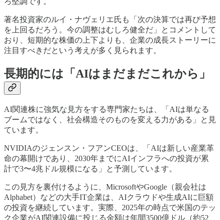
ろ堅調です。
著名投資家のルイ・ナヴェリエ氏も「次の決算では再び予想
を上回るだろう。今の調整はむしろ健全だ」とコメントして
おり、短期的な株価の上下よりも、企業の成長ストーリーに
注目すべきだという考えが多く見られます。
長期的には「AIはまだまだこれから」
AI関連株に強気な見方をする専門家たちは、「AIは単なる
ブームではなく、社会構造そのものを変える力がある」と見
ています。
NVIDIAのジェンスン・フアンCEOは、「AIは新しい産業革
命の幕開けであり、2030年までにAIインフラへの投資が累
計で3〜4兆ドル規模になる」と予測しています。
この見方を裏付けるように、MicrosoftやGoogle（親会社は
Alphabet）などの大手IT企業は、AIクラウドや生成AIに巨額
の投資を継続しています。実際、2025年の時点で米国のテッ
ク企業がAI関連設備に投じる金額は年間3500億ドル（約52