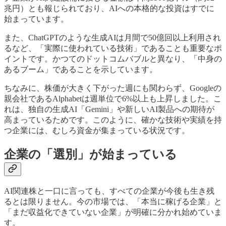
兆円）とも報じられており、AIへの本格的な投資はすでに
始まっています。
また、ChatGPTのような生成AIは月間で50億回以上利用され
るなど、「実際に使われている技術」であることも重要なポ
イントです。かつてのドットコムバブルと異なり、「中身の
あるブーム」であることを示しています。
ちなみに、株価が大きく下がった週にも関わらず、Googleの
親会社であるAlphabetは週単位で6%以上も上昇しました。こ
れは、独自の生成AI「Gemini」や新しいAI製品への期待が
高まっているためです。このように、確かな技術や実績を持
つ企業には、むしろ資金が集まっている状況です。
企業の「選別」が始まっている
AI関連株と一口に言っても、すべての企業が今後も生き残
るとは限りません。今の市場では、「本当に稼げる企業」と
「まだ収益化できていない企業」が明確に分かれ始めていま
す。