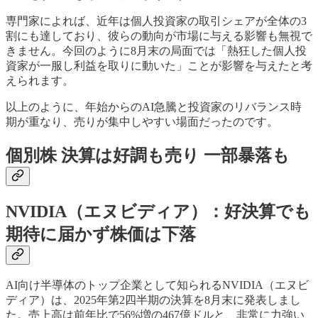
専門家によれば、近年は個人投資家の取引シェアが全体の3
割にも達しており、彼らの動向が市場に与える影響も無視で
きません。今回のように8月末の局面では「熱狂した個人投
資家が一服し利益を取りに動いた」ことが影響を与えたと考
えられます。
以上のように、年始からのAI急騰と投資家のリバランス時
期が重なり、売りが集中しやすい場面だったのです。
個別株 決算は好調も売り 一部暴落も
NVIDIA（エヌビディア）：好決算でも
期待に届かず株価は下落
AI向け半導体のトップ企業として知られるNVIDIA（エヌビ
ディア）は、2025年第2四半期の決算を8月末に発表しまし
た。売上高は前年比で56%増の467億ドルと、非常に力強い