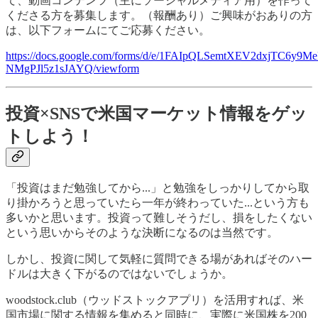
て、動画コンテンツ（主にソーシャルメディア用）を作って
くださる方を募集します。（報酬あり）ご興味がおありの方
は、以下フォームにてご応募ください。
https://docs.google.com/forms/d/e/1FAIpQLSemtXEV2dxjTC
NMgPJl5z1sJAYQ/viewform
投資×SNSで米国マーケット情報をゲッ
トしよう！
「投資はまだ勉強してから...」と勉強をしっかりしてから取
り掛かろうと思っていたら一年が終わっていた...という方も
多いかと思います。投資って難しそうだし、損をしたくない
という思いからそのような決断になるのは当然です。
しかし、投資に関して気軽に質問できる場があればそのハー
ドルは大きく下がるのではないでしょうか。
woodstock.club（ウッドストックアプリ）を活用すれば、米
国市場に関する情報を集めると同時に、実際に米国株を200