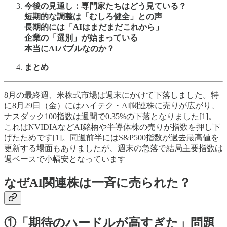
今後の見通し：専門家たちはどう見ている？
短期的な調整は「むしろ健全」との声
長期的には「AIはまだまだこれから」
企業の「選別」が始まっている
本当にAIバブルなのか？
まとめ
8月の最終週、米株式市場は週末にかけて下落しました。特
に8月29日（金）にはハイテク・AI関連株に売りが広がり、
ナスダック100指数は週間で0.35%の下落となりました[1]。
これはNVIDIAなどAI銘柄や半導体株の売りが指数を押し下
げたためです[1]。同週前半にはS&P500指数が過去最高値を
更新する場面もありましたが、週末の急落で結局主要指数は
週ベースで小幅安となっています
なぜAI関連株は一斉に売られた？
①「期待のハードルが高すぎた」問題