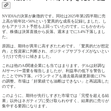
NVIDIAの決算が象徴的です。同社は2025年第2四半期に売
上高が前年比+56%という驚異的な成長を記録しました。し
かもアナリスト予想も上回っていたのです。にもかかわら
ず、株価は決算直後から反落。週末までに3.4%下落しまし
た。
原因は、期待が異常に高すぎたためです。「驚異的だが想定
内」と投資家に判断され、ポジティブサプライズがないとい
うだけで売りに傾きました。
これは他のAI関連企業にも当てはまります。デルは好調な
AIサーバー需要を報告しましたが、利益率の低下を警告し
たことで9%下落。パランティアも過去最高値更新後に17%
の調整。市場は「好業績でも油断はできない」と再認識した
のです。
このように、期待が先行しすぎた市場では「完璧を超える結
果」以外はネガティブに受け取られやすく、結果的に売りが
集中する要因になります。