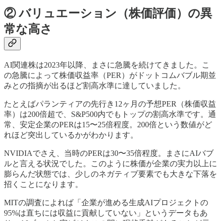
② バリュエーション（株価評価）の異
常な高さ
AI関連株は2023年以降、まさに急騰を続けてきました。こ
の急騰によって株価収益率（PER）がドットコムバブル期並
みとの指摘が出るほど割高水準に達していました。
たとえばパランティアの先行き12ヶ月の予想PER（株価収益
率）は200倍超で、S&P500内でもトップの割高水準です。通
常、安定企業のPERは15〜25倍程度。200倍という数値がど
れほど突出しているかがわかります。
NVIDIAでさえ、当時のPERは30〜35倍程度。まさにAIバブ
ルと言える状況でした。このように株価が企業の実力以上に
膨らんだ状態では、少しのネガティブ要素でも大きな下落を
招くことになります。
MITの調査によれば「企業が進める生成AIプロジェクトの
95%は直ちには収益に貢献していない」というデータもあ