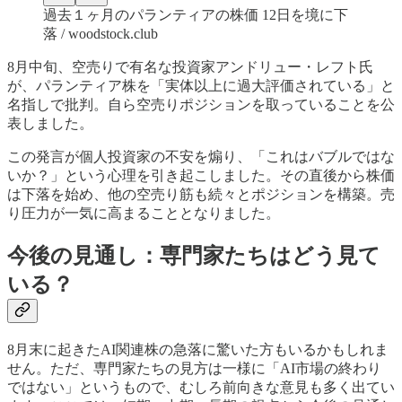
過去１ヶ月のパランティアの株価 12日を境に下
落 / woodstock.club
8月中旬、空売りで有名な投資家アンドリュー・レフト氏
が、パランティア株を「実体以上に過大評価されている」と
名指しで批判。自ら空売りポジションを取っていることを公
表しました。
この発言が個人投資家の不安を煽り、「これはバブルではな
いか？」という心理を引き起こしました。その直後から株価
は下落を始め、他の空売り筋も続々とポジションを構築。売
り圧力が一気に高まることとなりました。
今後の見通し：専門家たちはどう見て
いる？
8月末に起きたAI関連株の急落に驚いた方もいるかもしれま
せん。ただ、専門家たちの見方は一様に「AI市場の終わり
ではない」というもので、むしろ前向きな意見も多く出てい