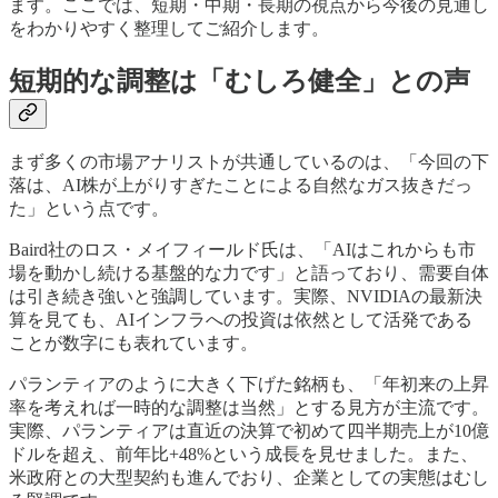
ます。ここでは、短期・中期・長期の視点から今後の見通し
をわかりやすく整理してご紹介します。
短期的な調整は「むしろ健全」との声
まず多くの市場アナリストが共通しているのは、「今回の下
落は、AI株が上がりすぎたことによる自然なガス抜きだっ
た」という点です。
Baird社のロス・メイフィールド氏は、「AIはこれからも市
場を動かし続ける基盤的な力です」と語っており、需要自体
は引き続き強いと強調しています。実際、NVIDIAの最新決
算を見ても、AIインフラへの投資は依然として活発である
ことが数字にも表れています。
パランティアのように大きく下げた銘柄も、「年初来の上昇
率を考えれば一時的な調整は当然」とする見方が主流です。
実際、パランティアは直近の決算で初めて四半期売上が10億
ドルを超え、前年比+48%という成長を見せました。また、
米政府との大型契約も進んでおり、企業としての実態はむし