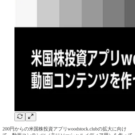
200円からの米国株投資アプリwoodstock.clubの拡大に向け