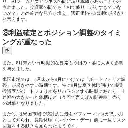
り、AIブームと実ビジネスの間に現状乖離があることが示
されました。投資家の間でも「AIで盛り上がりすぎていな
いか？」との冷静な見方が増え、適正価格への調整が起きた
と言えます。
③利益確定とポジション調整のタイミ
ングが重なった
また、8月末という時期的な要素も今回の下落に大きく影響
を与えました。
米国市場では、8月末から9月にかけては「ポートフォリオ調
整」が起きやすい時期です。特に8月は夏季休暇明けで機関
投資家がポートフォリオをリバランスする時期にあたり、上
昇幅の大きかった銘柄ほど（今回で言えばAI関連株）売り
の対象となりました。
また9月は米国市場で統計的に最もパフォーマンスが悪い月
として知られ、長期休暇（レイバー・デー）前に一旦リスク
回避をする動きも見られたようです。