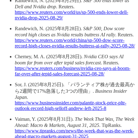
Randewich, N. (2025年8月29日).
S&P 500 ends lower as
Dell and Nvidia drop
. Reuters.
https://www.reuters.com/world/us/sp-500-ends-lower-dell-
nvidia-drop-2025-08-29/
Randewich, N. (2025年8月28日).
S&P 500, Dow score
record high closes as Nvidia results buttress AI rally
. Reuters.
https://www.reuters.com/world/china/sp-500-dow-score-
record-high-closes-nvidia-results-buttress-ai-rally-2025-08-28/
Cherney, M. A. (2025年8月28日).
Nvidia CEO says AI
boom far from over after tepid sales forecast
. Reuters.
https://www.reuters.com/business/nvidia-ceo-says-ai-boom-
far-over-after-tepid-sales-forecast-2025-08-28/
Sor, J. (2025年8月25日). 「パランティア株が過去最高か
ら2週間で17%急落した3つの理由」.
Business Insider
Japan
.
https://www.businessinsider.com/palantir-stock-price-pltr-
outlook-record-high-selloff-andrew-left-2025-8
Vaiman, Y. (2025年8月31日).
The Week That Was, The Week
Ahead: Macro & Markets, August 31, 2025
. TipRanks.
https://www.tipranks.com/news/the-week-that-was-the-week-
ahead-macro-markets-august-31-2025