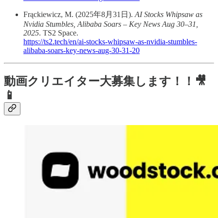
Frąckiewicz, M. (2025年8月31日).
AI Stocks Whipsaw as
Nvidia Stumbles, Alibaba Soars – Key News Aug 30–31,
2025
. TS2 Space.
https://ts2.tech/en/ai-stocks-whipsaw-as-nvidia-stumbles-
alibaba-soars-key-news-aug-30-31-20
動画クリエイター大募集します！！🎥
📱