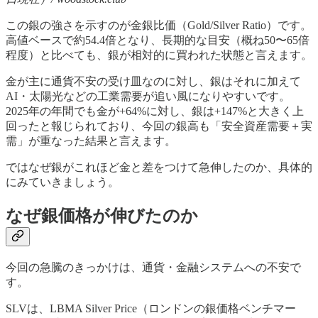
この銀の強さを示すのが金銀比価（Gold/Silver Ratio）です。
高値ベースで約54.4倍となり、長期的な目安（概ね50〜65倍
程度）と比べても、銀が相対的に買われた状態と言えます。
金が主に通貨不安の受け皿なのに対し、銀はそれに加えて
AI・太陽光などの工業需要が追い風になりやすいです。
2025年の年間でも金が+64%に対し、銀は+147%と大きく上
回ったと報じられており、今回の銀高も「安全資産需要＋実
需」が重なった結果と言えます。
ではなぜ銀がこれほど金と差をつけて急伸したのか、具体的
にみていきましょう。
なぜ銀価格が伸びたのか
今回の急騰のきっかけは、通貨・金融システムへの不安で
す。
SLVは、LBMA Silver Price（ロンドンの銀価格ベンチマー