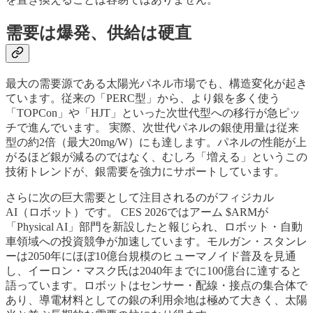
需要は爆発、供給は硬直
最大の需要源である太陽光パネル市場でも、構造変化が起き
ています。従来の「PERC型」から、より銀を多く使う
「TOPCon」や「HJT」といった次世代型への移行が急ピッ
チで進んでいます。 実際、次世代パネルの銀使用量は従来
型の約2倍（最大20mg/W）にも達します。パネルの性能が上
がるほど銀が減るのではなく、むしろ「増える」というこの
技術トレンドが、銀需要を強力にサポートしています。
さらに次の巨大需要として注目されるのがフィジカル
AI（ロボット）です。 CES 2026ではアーム $ARMが
「Physical AI」部門を新設したと報じられ、ロボット・自動
車領域への投資競争が加速しています。モルガン・スタンレ
ーは2050年にほぼ10億台規模のヒューマノイド普及を見通
し、イーロン・マスク氏は2040年までに100億台に達すると
語っています。ロボットはセンサー・配線・接点の集合体で
あり、導電材料としての銀の利用余地は極めて大きく、太陽