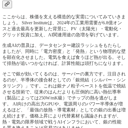
ここからは、株価を支える構造的な実需についてみていきま
しょう。 Silver Instituteは、2024年の工業用需要が6.8億オン
スと過去最高を更新した背景に、PV（太陽光）・電動化・
グリッド投資に加え、AI関連用途の急増を挙げています。
生成AIの普及は、データセンター建設ラッシュをもたらし
ましたが、同時に「電力密度」と「発熱」という物理的な壁
を顕在化させました。電気を食えば食うほど熱が出る。そし
て排熱が追いつかなければ、計算性能は頭打ちになります。
そこで銀が効いてくるのは、サーバーの裏方です。注目され
るのが、半導体の接合材としての「銀焼結（シルバー・シン
タリング）」です。これは銀ナノ粒子ペーストを低温で焼結
させる技術で、従来のはんだよりも圧倒的に高い熱伝導率
（製品によっては250W/mK級）でチップの熱を逃がしま
す。 AI向けの高出力GPUや、電源周りのパワー半導体が増
えるほど、「最強の放熱・導電素材」としての銀の出番は増
え続けます。価格上昇により代替素材も議論されますが、
熱・電気の限界領域で戦うAIインフラにおいて、銀の性能
を置き換えることは容易ではありません。