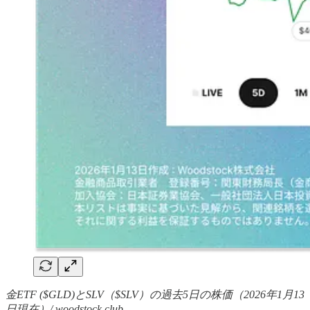
金ETF ($GLD)とSLV（$SLV）の過去5日の株価（2026年1月13
日現在）/ woodstock.club