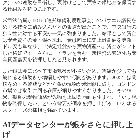
ク）への連動を目指し、裏付けとして実物の銀地金を保管す
る仕組みを持つETFです。
米司法当局がFRB（連邦準備制度理事会）のパウエル議長を
めぐる捜査に踏み込んだとの報道が出たことで、中央銀行の
独立性に対する不安が一気に強まりました。結果として資金
は安全資産の金・銀へ流れ、金は同日に史上最高値を更新。
ドル安も重なり、「法定通貨から実物資産へ」資金がシフト
した格好です。さらに、イランを含む中東情勢の緊迫化も安
全資産需要を後押ししたと見られます。
また銀は金に比べて市場規模が小さいため、需給が少しでも
崩れると値動きが増幅しやすい傾向があります。2025年は関
税をめぐる警戒などから銀の現物が米国側に偏り、ロンドン
市場では取引に回る在庫が細りやすくなりました。その結
果、期近の現物価格が先物を上回る局面も生まれ、「いま現
物を確保したい」という需要が価格を押し上げる、いわゆる
スクイーズの様相を強めています。
AIデータセンターが銀をさらに押し上
げ