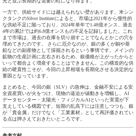
光と並ぶ長期的な需要の柱になり得ます。
一方で、供給サイドには越えられない壁があります。米シン
クタンクのSilver Instituteによると、市場は2021年から慢性的
な供給不足に陥っており、2024年単年で1.48億オンス、過去
4年の累計では約6.8億オンスもの不足を記録しました。これ
まで市場は、過去の在庫を切り崩すことでなんとかこの穴を
埋めてきたのです。 さらに厄介なのが、銀の多くが銅や亜
鉛などの副産物として採掘されるという事情です。メインの
鉱物の生産計画に左右されるため、銀価格が上がったからと
いって都合よく増産することはできません。この構造的な供
給の硬直性こそが、今回の上昇相場を長期化させる決定的な
要因となっています。
まとめると、今回の銀（SLV）の急伸は、金融不安による安
全資産買いが火をつけ、現物の逼迫が値動きを増幅し、AI
データセンター・太陽光・フィジカルAIといった実需が下
支えしている構図です。短期の乱高下には注意しつつも、銀
が「貴金属」だけでなく「工業素材」として再評価されてい
る点は押さえておきたいところです。
参考文献