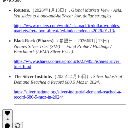
Reuters.
（2026年1月13日）.
Global Markets View - Asia:
Yen slides to a one-and-half-year low, dollar struggles
https://www.reuters.com/world/asia-pacific/dollar-wobbles-
markets-fret-about-threat-fed-independence-2026-01-13/
BlackRock (iShares).
（参照日：2026年1月13日）.
iShares Silver Trust (SLV) — Fund Profile / Holdings /
Benchmark (LBMA Silver Price).
https://www.ishares.com/us/products/239855/ishares-silver-
trust-fund
The Silver Institute.
（2025年4月16日）.
Silver Industrial
Demand Reached a Record 680.5 Moz in 2024.
https://silverinstitute.org/silver-industrial-demand-reached-a-
record-680-5-moz-in-2024/
4