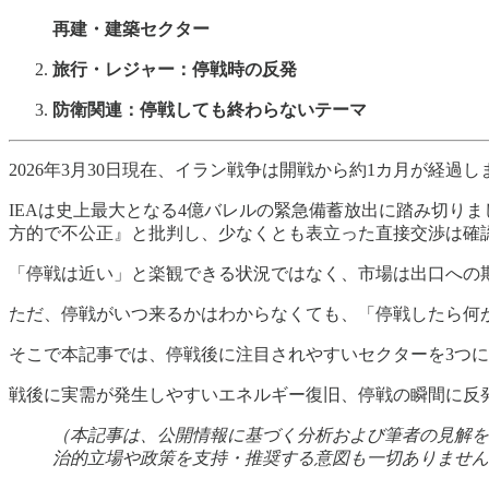
再建・建築セクター
旅行・レジャー：停戦時の反発
防衛関連：停戦しても終わらないテーマ
2026年3月30日現在、イラン戦争は開戦から約1カ月が経
IEAは史上最大となる4億バレルの緊急備蓄放出に踏み切り
方的で不公正』と批判し、少なくとも表立った直接交渉は確
「停戦は近い」と楽観できる状況ではなく、市場は出口への
ただ、停戦がいつ来るかはわからなくても、「停戦したら何
そこで本記事では、停戦後に注目されやすいセクターを3つ
戦後に実需が発生しやすいエネルギー復旧、停戦の瞬間に反
（本記事は、公開情報に基づく分析および筆者の見解を
治的立場や政策を支持・推奨する意図も一切ありません