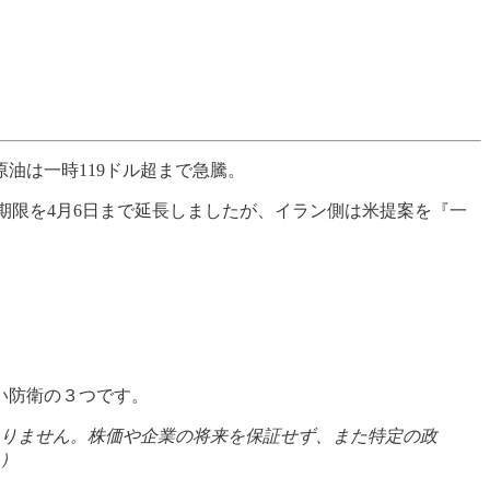
原油は一時119ドル超まで急騰。
期限を4月6日まで延長しましたが、イラン側は米提案を『一
い防衛の３つです。
りません。株価や企業の将来を保証せず、また特定の政
）