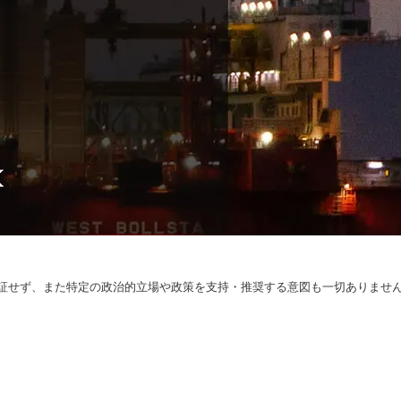
証せず、また特定の政治的立場や政策を支持・推奨する意図も一切ありませ