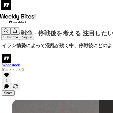
イラン戦争 - 停戦後を考える 注目した
Subscribe
Sign in
イラン情勢によって混乱が続く中、停戦後にどのよ
Woodstock
Mar 30, 2026
1
Share