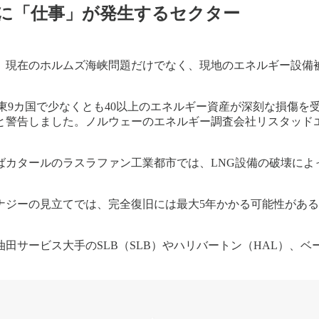
実に「仕事」が発生するセクター
。現在のホルムズ海峡問題だけでなく、現地のエネルギー設備
中東9カ国で少なくとも40以上のエネルギー資産が深刻な損傷を
しました。ノルウェーのエネルギー調査会社リスタッドエナジー（R
カタールのラスラファン工業都市では、LNG設備の破壊によ
ナジーの見立てでは、完全復旧には最大5年かかる可能性があ
田サービス大手のSLB（SLB）やハリバートン（HAL）、ベ