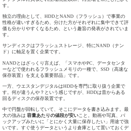
す。
独立の理由として、HDDとNAND（フラッシュ）で事業の
性格が違いすぎるため、分けた方がそれぞれに集中できて評
価も分かりやすくなるため、という趣旨の発表がされていま
す。
サンディスクはフラッシュストレージ、特にNAND（ナン
ド）に軸足を置く企業です。
NANDとはざっくり言えば、「スマホやPC、データセンタ
ーなどで使われるフラッシュメモリの一種で、SSD（高速な
保存装置）を支える重要部品」です。
一方、ウエスタンデジタルはHDDを専門に取り扱う企業で
す。何が違うんや？という感じですが、HDDは昔からある
回るディスクの保存装置です。
中で円盤が回転していて、そこにデータを書き込みます。最
大の強みは
容量あたりの値段が安い
こと。動画や写真、バ
ックアップみたいに「とにかく大量に保存したい」用途で強
いです。すぐ使うデータというより倉庫として置いておくデ