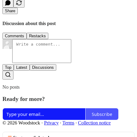
Share
Discussion about this post
Comments
Restacks
Top
Latest
Discussions
No posts
Ready for more?
Subscribe
© 2026 Woodstock
·
Privacy
∙
Terms
∙
Collection notice