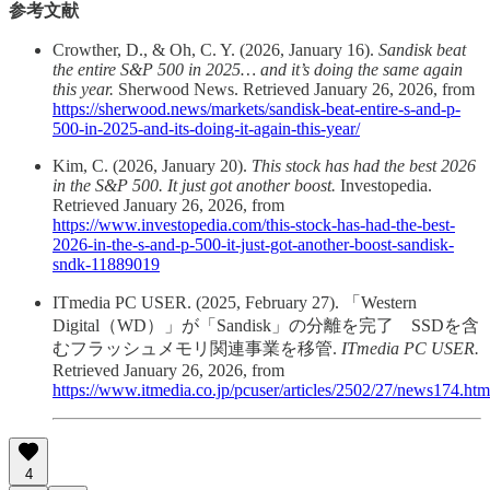
参考文献
Crowther, D., & Oh, C. Y. (2026, January 16).
Sandisk beat
the entire S&P 500 in 2025… and it’s doing the same again
this year.
Sherwood News. Retrieved January 26, 2026, from
https://sherwood.news/markets/sandisk-beat-entire-s-and-p-
500-in-2025-and-its-doing-it-again-this-year/
Kim, C. (2026, January 20).
This stock has had the best 2026
in the S&P 500. It just got another boost.
Investopedia.
Retrieved January 26, 2026, from
https://www.investopedia.com/this-stock-has-had-the-best-
2026-in-the-s-and-p-500-it-just-got-another-boost-sandisk-
sndk-11889019
ITmedia PC USER. (2025, February 27). 「Western
Digital（WD）」が「Sandisk」の分離を完了 SSDを含
むフラッシュメモリ関連事業を移管.
ITmedia PC USER.
Retrieved January 26, 2026, from
https://www.itmedia.co.jp/pcuser/articles/2502/27/news174.htm
4