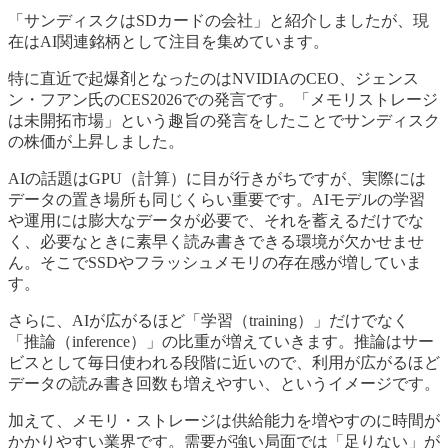
「サンディスクはSDカードの会社」と紹介しましたが、現
在はAI関連銘柄として注目を集めています。
特に直近で起爆剤となったのはNVIDIAのCEO、ジェンス
ン・フアン氏のCES2026での発言です。「メモリストレージ
は未開拓市場」という趣旨の発言をしたことでサンディスク
の株価が上昇しました。
AIの話題はGPU（計算）に目が行きがちですが、実際には
データの置き場所も同じくらい重要です。AIモデルの学習
や運用には膨大なデータが必要で、それを蓄えるだけでな
く、必要なときに素早く読み書きできる環境が欠かせませ
ん。そこでSSDやフラッシュメモリの存在感が増していま
す。
さらに、AIが広がるほど「学習（training）」だけでなく
「推論（inference）」の比重が増えていきます。推論はサー
ビスとして毎日使われる段階に近いので、利用が広がるほど
データの読み書き回数も増えやすい、というイメージです。
加えて、メモリ・ストレージは供給能力を増やすのに時間が
かかりやすい業界です。需要が強い局面では「足りない」が