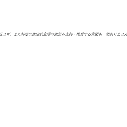
証せず、また特定の政治的立場や政策を支持・推奨する意図も一切ありませ