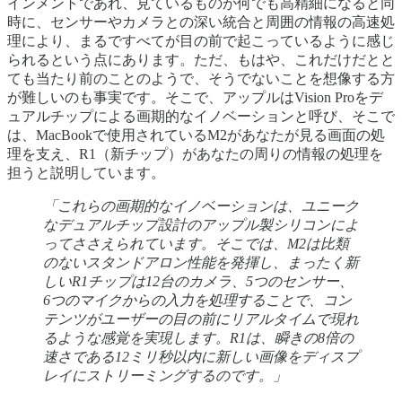
インメントであれ、見ているものが何でも高精細になると同
時に、センサーやカメラとの深い統合と周囲の情報の高速処
理により、まるですべてが目の前で起こっているように感じ
られるという点にあります。ただ、もはや、これだけだとと
ても当たり前のことのようで、そうでないことを想像する方
が難しいのも事実です。そこで、アップルはVision Proをデ
ュアルチップによる画期的なイノベーションと呼び、そこで
は、MacBookで使用されているM2があなたが見る画面の処
理を支え、R1（新チップ）があなたの周りの情報の処理を
担うと説明しています。
「これらの画期的なイノベーションは、ユニーク
なデュアルチップ設計のアップル製シリコンによ
ってささえられています。そこでは、M2は比類
のないスタンドアロン性能を発揮し、まったく新
しいR1チップは12台のカメラ、5つのセンサー、
6つのマイクからの入力を処理することで、コン
テンツがユーザーの目の前にリアルタイムで現れ
るような感覚を実現します。R1は、瞬きの8倍の
速さである12ミリ秒以内に新しい画像をディスプ
レイにストリーミングするのです。」