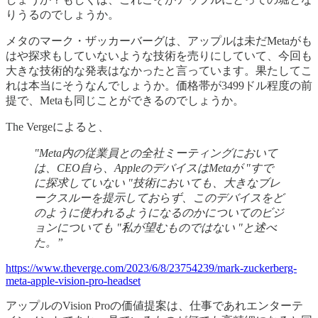
りうるのでしょうか。
メタのマーク・ザッカーバーグは、アップルは未だMetaがも
はや探求もしていないような技術を売りにしていて、今回も
大きな技術的な発表はなかったと言っています。果たしてこ
れは本当にそうなんでしょうか。価格帯が3499ドル程度の前
提で、Metaも同じことができるのでしょうか。
The Vergeによると、
"Meta内の従業員との全社ミーティングにおいて
は、CEO自ら、AppleのデバイスはMetaが "すで
に探求していない "技術においても、大きなブレ
ークスルーを提示しておらず、このデバイスをど
のように使われるようになるのかについてのビジ
ョンについても "私が望むものではない "と述べ
た。”
https://www.theverge.com/2023/6/8/23754239/mark-zuckerberg-
meta-apple-vision-pro-headset
アップルのVision Proの価値提案は、仕事であれエンターテ