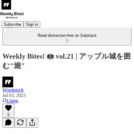
Subscribe
Sign in
Read distraction-free on Substack
Weekly Bites! 🍩 vol.21 | アップル城を囲
む"堀"
Woodstock
Jul 03, 2023
Listen
5