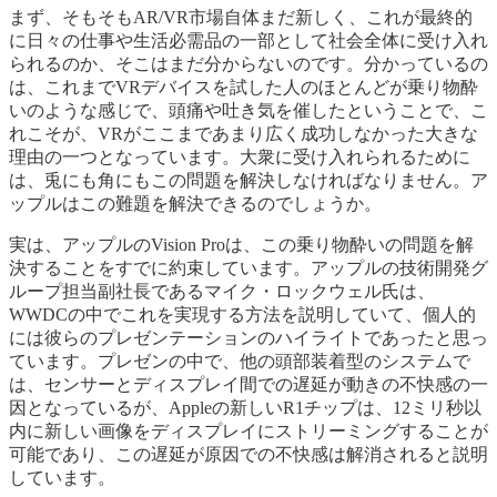
まず、そもそもAR/VR市場自体まだ新しく、これが最終的
に日々の仕事や生活必需品の一部として社会全体に受け入れ
られるのか、そこはまだ分からないのです。分かっているの
は、これまでVRデバイスを試した人のほとんどが乗り物酔
いのような感じで、頭痛や吐き気を催したということで、こ
れこそが、VRがここまであまり広く成功しなかった大きな
理由の一つとなっています。大衆に受け入れられるために
は、兎にも角にもこの問題を解決しなければなりません。ア
ップルはこの難題を解決できるのでしょうか。
実は、アップルのVision Proは、この乗り物酔いの問題を解
決することをすでに約束しています。アップルの技術開発グ
ループ担当副社長であるマイク・ロックウェル氏は、
WWDCの中でこれを実現する方法を説明していて、個人的
には彼らのプレゼンテーションのハイライトであったと思っ
ています。プレゼンの中で、他の頭部装着型のシステムで
は、センサーとディスプレイ間での遅延が動きの不快感の一
因となっているが、Appleの新しいR1チップは、12ミリ秒以
内に新しい画像をディスプレイにストリーミングすることが
可能であり、この遅延が原因での不快感は解消されると説明
しています。