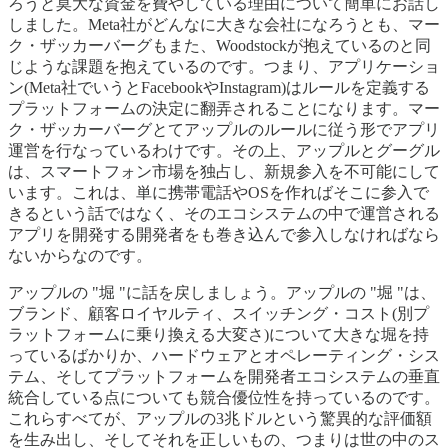
ろうと莫大な資金を費やしている理由について簡単にお話し
しました。Meta社がどんなに大きな会社になろうとも、マー
ク・ザッカーバーグもまた、Woodstockが抱えているのと同
じような課題を抱えているのです。つまり、アプリケーショ
ン(Meta社でいうとFacebookやInstagram)はルールを定義する
プラットフォームの決定に翻弄されることになります。マー
ク・ザッカーバーグとてアップルのルールに従う形でアプリ
運営を行なっているわけです。その上、アップルとグーグル
は、スマートフォン市場を独占し、新規参入を不可能にして
います。これは、単に携帯電話やOSを作ればそこに参入で
きるという話ではなく、そのエコシステムの中で運営される
アプリを開発する開発者をも巻き込んで参入しなければなら
ないからなのです。
アップルの "堀 "に話を戻しましょう。アップルの "堀 "は、
ブランド、顧客ロイヤルティ、スイッチング・コスト(別プ
ラットフォームに乗り換える大変さ)について大きな堀を持
っているばかりか、ハードウェアとオペレーティング・シス
テム、そしてプラットフォームを開発者エコシステムの垂直
統合している点についても競合優位性を持っているのです。
これらすべてが、アップルの3兆ドルという驚異的な評価額
を生み出し、そしてそれを正しいもの、つまりは世の中のス