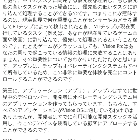
であり、各々のタスクに関連する優先度を理解し、もし優先
度の高いタスクがあった場合には、優先度の低いタスクに割
り込んで処理することができるのです。つまりこれが意味す
るのは、現実世界で何か重要なことがセンサーやカメラを通
してR1チップによって検出されたとき、M1チップが現在実
行しているタスク（例えば、あなたが現在見ているゲーム画
面や映画）に割り込んで、優先して処理されるということな
のです。たとえゲームがクラッシュしても、Vision Proはあ
なたの周りで起こっている情報の処理に失敗することはあり
ません。その重要性についておわかりいただけたかと思いま
す。アップルは、チップもオペレーティングシステムもすべ
て所有しているため、この非常に重要な体験を完全にコント
ロールすることができるのです。
第三に、アプリケーション（アプリ）。アップルはすでに世
界中のデベロッパー、開発者にオペレーティングシステム用
のアプリケーションを作ってもらっています。もちろん、す
べてのアプリケーションがVision OSに適しているわけでは
ありませんが、開発者はすでに利用可能な開発スタックを活
用し、今このデバイスを装着している顧客にアプローチする
ことができるのです。