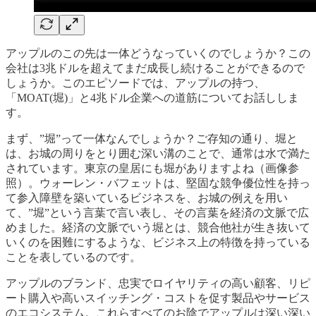
アップルのこの先は一体どうなっていくのでしょうか？この
会社は3兆ドルを超えてまだ成長し続けることができるので
しょうか。このエピソードでは、アップルの持つ、
「MOAT(堀)」と4兆ドル企業への道筋についてお話ししま
す。
まず、”堀”って一体なんでしょうか？ご存知の通り、堀と
は、お城の周りをとり囲む深い溝のことで、通常は水で満た
されています。東京の皇居にも堀がありますよね（画像参
照）。ウォーレン・バフェットは、堅固な競争優位性を持っ
て参入障壁を築いているビジネスを、お城の例えを用い
て、”堀”という言葉で言い表し、その言葉を経済の文脈で広
めました。経済の文脈でいう堀とは、競合他社が生き抜いて
いくのを困難にするような、ビジネス上の特徴を持っている
ことを表しているのです。
アップルのブランド、忠実でロイヤリティの高い顧客、リピ
ート購入や高いスイッチング・コストを促す製品やサービス
のエコシステム。これらすべてのお陰でアップルは深い深い