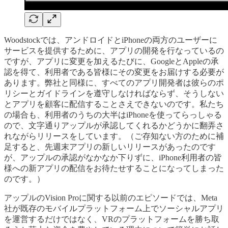
Woodstockでは、アンドロイドとiPhoneの両方のユーザーに
サービスを提供するために、アプリの開発を行なっているの
ですが、アプリに変更を加えるたびに、GoogleとAppleの承
認を得て、利用者である皆様にその変更をお届けする必要が
あります。弊社と同様に、すべてのアプリ開発者は彼らのポ
リシーとガイドラインを遵守しなければならず、そうしない
とアプリを顧客に配信することさえできないのです。私たち
の場合も、利用者のうちの大半はiPhoneを使ってらっしゃる
ので、文字通りアップルが承認してくれるかどうかに翻弄さ
れながらリリースをしています。（ご存知ない方のために補
足すると、先週末アプリの新しいリリースがあったのです
が、アップルの承認がなかなか下りずに、iPhone利用者の皆
様への新アプリの配信をお待たせすることになってしまった
のです。）
アップルのVision Proに関する以前のエピソードでは、Meta
社が既存のモバイルプラットフォーム上でソーシャルアプリ
を運営するだけではなく、VRのプラットフォームを勝ち取