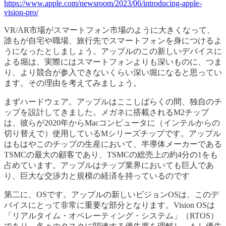
https://www.apple.com/newsroom/2023/06/introducing-apple-
vision-pro/
VR/AR市場がスマートフォン市場のように大きくなって、
誰もが自宅や職場、旅行先でスマートフォンを身につけるよ
うになったとしましょう。アップルのこの新しいデバイスに
よる堀は、実際にはスマートフォンよりも深いものに、つま
り、より競合が参入できないくらい深い堀になると思ってい
ます。その理由を考えてみましょう。
まずハードウェア。アップルはここしばらくの間、独自のチ
ップを設計してきました。メガネに搭載されるM2チップ
は、彼らが2020年からMacコンピュータに（インテルからの
切り替えで）使用しているMシリーズチップです。アップル
はもはやこのチップの生産において、半導体メーカーである
TSMCの最大の顧客であり、TSMCの総売上の約4分の1をも
占めています。アップルはチップ業界においても巨人であ
り、巨大な交渉力と規模の経済を持っているのです
第二に、OSです。アップルの新しいビジョンOSは、このデ
バイスにとって非常に重要な部分となります。Vision OSは
「リアルタイム・オペレーティング・システム」（RTOS）